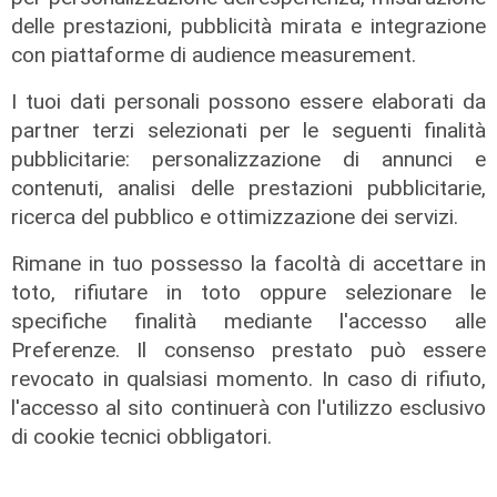
delle prestazioni, pubblicità mirata e integrazione
con piattaforme di audience measurement.
I tuoi dati personali possono essere elaborati da
partner terzi selezionati per le seguenti finalità
pubblicitarie: personalizzazione di annunci e
contenuti, analisi delle prestazioni pubblicitarie,
ricerca del pubblico e ottimizzazione dei servizi.
Dal campo
Capodanno 2021, Ballardini: "Che
Rimane in tuo possesso la facoltà di accettare in
l'anno nuovo sia migliore di quello
toto, rifiutare in toto oppure selezionare le
che stiamo salutando"
specifiche finalità mediante l'accesso alle
31/12/2020
Preferenze. Il consenso prestato può essere
di Redazione
revocato in qualsiasi momento. In caso di rifiuto,
l'accesso al sito continuerà con l'utilizzo esclusivo
di cookie tecnici obbligatori.