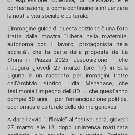
di espressione collettiva, di celebrazione e
contestazione, e come continuino a influenzare
la nostra vita sociale e culturale.
L’
immagine guida
di questa edizione è una foto
tratta dalla mostra
“Libera nella maternità,
autonoma con il lavoro, protagonista nella
società”
, che fa parte della proposta de La
Storia in Piazza 2025. L’esposizione – che
inaugura
giovedì 27 marzo (ore 17) in Sala
Liguria è u
n racconto per immagini tratte
dall’Archivio storico Lidia Menapace, che
testimonia l’impegno dell’UDI
– che quest’anno
compie 80 anni
–
per l’emancipazione politica,
economica e culturale delle donne genovesi
.
A dare
l’
avvio
“ufficiale”
al festival
sarà,
giovedì
27 marzo alle 18,
dopo un’intensa mattinata