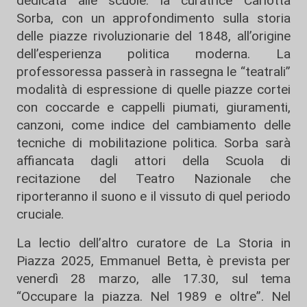
dedicata alle scuole.
la curatrice
Carlotta
Sorba
, con un approfondimento sulla storia
delle
piazze
rivoluzionarie del 1848
, all’origine
dell’esperienza politica moderna. La
professoressa passerà in rassegna le
“teatrali”
modalità di
espressione di quelle piazze cortei
con coccarde e cappelli piumati, giuramenti,
canzoni, come indice del cambiamento delle
tecniche di mobilitazione politica. Sorba sarà
affiancata dagli attori della Scuola di
recitazione
del Teatro Nazionale
che
riporteranno il
suono
e il
vissuto
di quel periodo
cruciale.
La
lectio
dell’altro curatore de La Storia in
Piazza 2025,
Emmanuel Betta
, è prevista per
venerdì 28 marzo,
alle 17.30, sul tema
“
Occupare la piazza. Nel 1989 e oltre
”. Nel