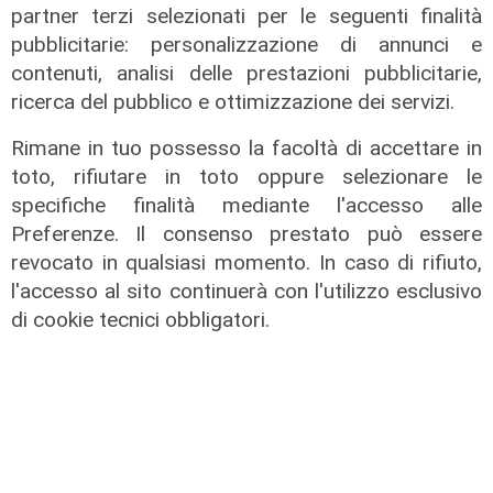
partner terzi selezionati per le seguenti finalità
pubblicitarie: personalizzazione di annunci e
contenuti, analisi delle prestazioni pubblicitarie,
ricerca del pubblico e ottimizzazione dei servizi.
Al Museo Galata
Rimane in tuo possesso la facoltà di accettare in
'Camalli 1946-2026: la nostra
toto, rifiutare in toto oppure selezionare le
storia': prorogata fino al 31 agosto
specifiche finalità mediante l'accesso alle
la mostra sugli 80 anni della CULMV
Preferenze. Il consenso prestato può essere
03/08/2026
revocato in qualsiasi momento. In caso di rifiuto,
di F.S.
l'accesso al sito continuerà con l'utilizzo esclusivo
di cookie tecnici obbligatori.