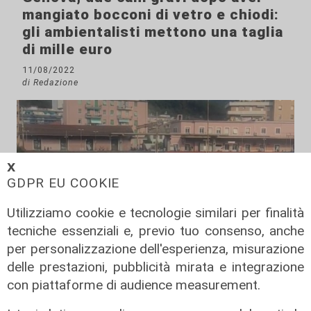
mangiato bocconi di vetro e chiodi:
gli ambientalisti mettono una taglia
di mille euro
11/08/2022
di Redazione
𝗫
GDPR EU COOKIE
Utilizziamo cookie e tecnologie similari per finalità
tecniche essenziali e, previo tuo consenso, anche
per personalizzazione dell'esperienza, misurazione
delle prestazioni, pubblicità mirata e integrazione
il video
con piattaforme di audience measurement.
Genova, si rompe una grossa
conduttura dell'acqua a Bolzaneto: