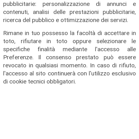
pubblicitarie: personalizzazione di annunci e
contenuti, analisi delle prestazioni pubblicitarie,
ricerca del pubblico e ottimizzazione dei servizi.
La rassegna
Rimane in tuo possesso la facoltà di accettare in
Arte Nomade: la Media Valbisagno
toto, rifiutare in toto oppure selezionare le
esalta le qualità di giovani artisti
specifiche finalità mediante l'accesso alle
Preferenze. Il consenso prestato può essere
04/08/2026
revocato in qualsiasi momento. In caso di rifiuto,
l'accesso al sito continuerà con l'utilizzo esclusivo
di cookie tecnici obbligatori.