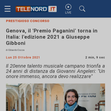
☰
LIVE
prestigioso concorso
Genova, il 'Premio Paganini' torna in
Italia: l'edizione 2021 a Giuseppe
Gibboni
di Edoardo Cozza
Lun 25 Ottobre 2021
2 min, 9 sec
Il 20enne talento musicale campano trionfa a
24 anni di distanza da Giovanni Angeleri: "Un
onore immenso, ancora devo realizzare"