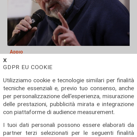
Addio
𝗫
Mondo della musica in lutto, è
GDPR EU COOKIE
morto Francesco Guccini
06/08/2026
Utilizziamo cookie e tecnologie similari per finalità
di F.S.
tecniche essenziali e, previo tuo consenso, anche
per personalizzazione dell'esperienza, misurazione
delle prestazioni, pubblicità mirata e integrazione
con piattaforme di audience measurement.
I tuoi dati personali possono essere elaborati da
partner terzi selezionati per le seguenti finalità