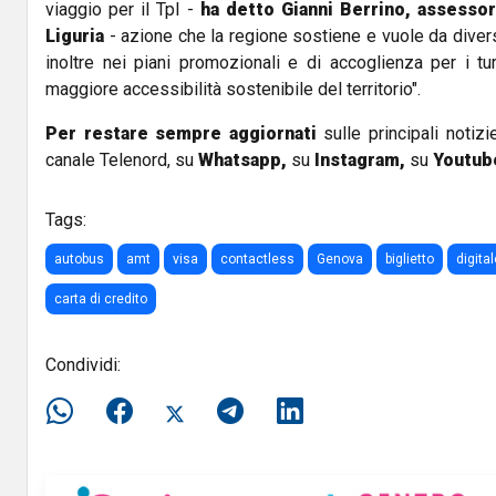
viaggio per il Tpl -
ha detto Gianni Berrino, assesso
Liguria
- azione che la regione sostiene e vuole da diversi 
inoltre nei piani promozionali e di accoglienza per i t
maggiore accessibilità sostenibile del territorio".
Per restare sempre aggiornati
sulle principali notizi
canale Telenord, su
Whatsapp,
su
Instagram
,
su
Youtub
Tags:
autobus
amt
visa
contactless
Genova
biglietto
digital
carta di credito
Condividi: