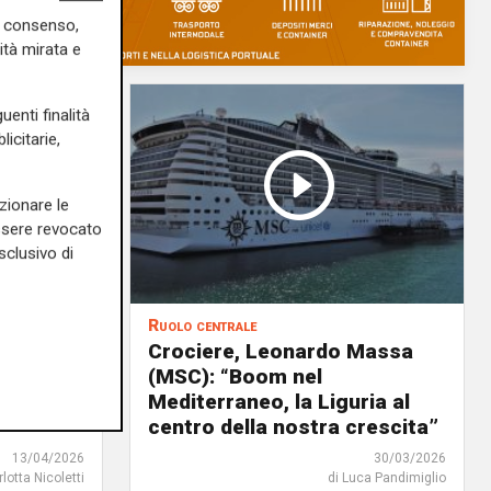
uo consenso,
ità mirata e
uenti finalità
icitarie,
zionare le
essere revocato
sclusivo di
Ruolo centrale
a
Crociere, Leonardo Massa
tà
(MSC): “Boom nel
Mediterraneo, la Liguria al
centro della nostra crescita”
13/04/2026
30/03/2026
rlotta Nicoletti
di Luca Pandimiglio