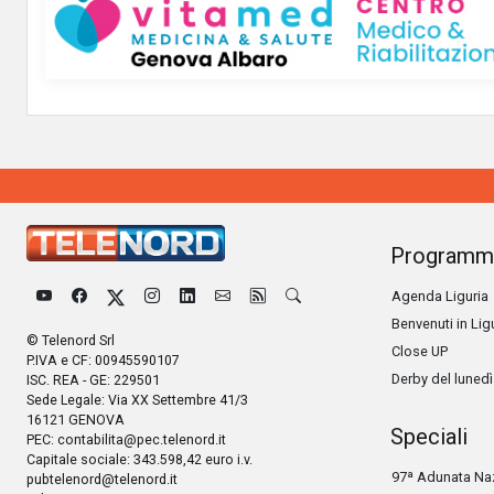
Programm
Agenda Liguria
Benvenuti in Lig
© Telenord Srl
Close UP
P.IVA e CF: 00945590107
Derby del lunedì
ISC. REA - GE: 229501
Sede Legale: Via XX Settembre 41/3
16121 GENOVA
Speciali
PEC:
contabilita@pec.telenord.it
Capitale sociale: 343.598,42 euro i.v.
97ª Adunata Naz
pubtelenord@telenord.it