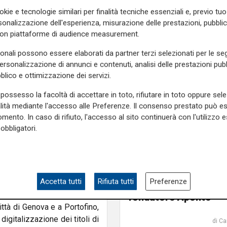
 fermate della rete urbana
okie e tecnologie similari per finalità tecniche essenziali e, previo t
amento con l'aeroporto, per
onalizzazione dell'esperienza, misurazione delle prestazioni, pubblic
sivamente installati. "E' un
con piattaforme di audience measurement.
e di Amt, Marco Beltrami
-
persone. Andrà avanti per tre
sonali possono essere elaborati da partner terzi selezionati per le seg
personalizzazione di annunci e contenuti, analisi delle prestazioni pubbl
blico e ottimizzazione dei servizi.
 riavvicinare i cittadini al
che più di ogni altra si sta
possesso la facoltà di accettare in toto, rifiutare in toto oppure sele
Stefano Stoppani, di Visa
alità mediante l'accesso alle Preferenze. Il consenso prestato può 
mento. In caso di rifiuto, l'accesso al sito continuerà con l'utilizzo e
".
obbligatori.
 è un tassello importante -
atteo Campora
- ma anche
il passaggio
MSC passa alla nuov
nte. La digitalizzazione dei
generazione: proprie
, avvicinano la città ad altre
Accetta tutti
Rifiuta tutti
Preferenze
trasferita ai figli del
fondatore Aponte
ittà di Genova e a Portofino,
digitalizzazione dei titoli di
di Ca