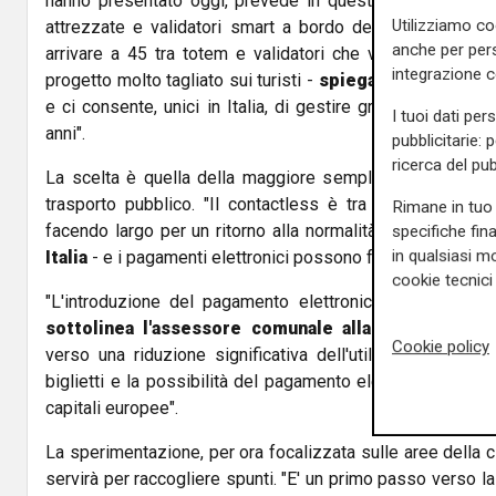
hanno presentato oggi, prevede in questa prima fase 10
Utilizziamo co
attrezzate e validatori smart a bordo dei bus di colleg
anche per pers
arrivare a 45 tra totem e validatori che verranno progres
integrazione 
progetto molto tagliato sui turisti -
spiega il president
e ci consente, unici in Italia, di gestire gruppi fino a 4 
I tuoi dati per
anni".
pubblicitarie: 
ricerca del pub
La scelta è quella della maggiore semplicità possibile per
trasporto pubblico. "Il contactless è tra le tecnologie 
Rimane in tuo 
facendo largo per un ritorno alla normalità -
sottolinea 
specifiche fin
in qualsiasi mo
Italia
- e i pagamenti elettronici possono fare la differenza
cookie tecnici 
"L'introduzione del pagamento elettronico alla fermata
sottolinea l'assessore comunale alla Mobilità M
Cookie policy
verso una riduzione significativa dell'utilizzo del conta
biglietti e la possibilità del pagamento elettronico, inoltre
capitali europee".
La sperimentazione, per ora focalizzata sulle aree della c
servirà per raccogliere spunti. "E' un primo passo verso la 