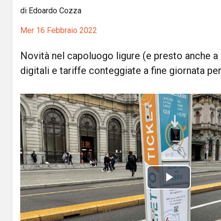
di Edoardo Cozza
Mer 16 Febbraio 2022
Novità nel capoluogo ligure (e presto anche a 
digitali e tariffe conteggiate a fine giornata p
P
l