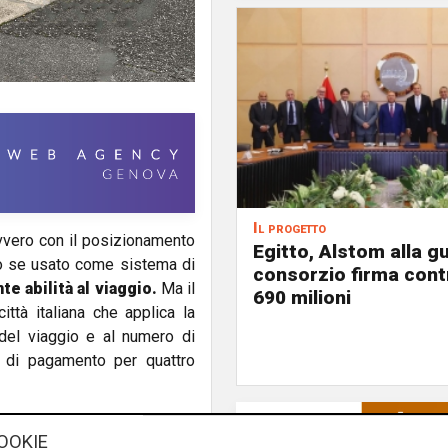
Il progetto
vero con il posizionamento
Egitto, Alstom alla gu
ono se usato come sistema di
consorzio firma contr
e abilità al viaggio.
Ma il
690 milioni
ttà italiana che applica la
a del viaggio e al numero di
ta di pagamento per quattro
rasporti Amt e Visa,
che lo
OOKIE