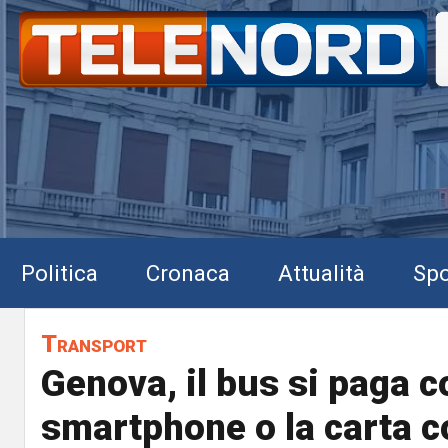
Politica
Cronaca
Attualità
Spo
Transport
Genova, il bus si paga c
smartphone o la carta c