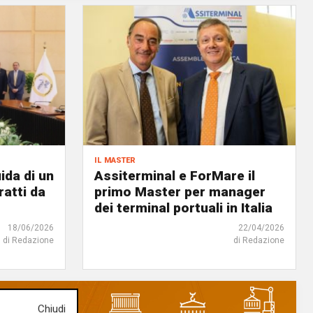
il master
ida di un
Assiterminal e ForMare il
atti da
primo Master per manager
dei terminal portuali in Italia
18/06/2026
22/04/2026
di Redazione
di Redazione
Chiudi