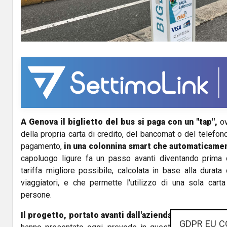
a
y
V
i
d
A Genova il biglietto del bus si paga con un "tap",
ov
e
della propria carta di credito, del bancomat o del telef
o
pagamento,
in una colonnina smart che automaticament
capoluogo ligure fa un passo avanti diventando prima ci
tariffa migliore possibile, calcolata in base alla durat
viaggiatori, e che permette l'utilizzo di una sola car
persone.
Il progetto, portato avanti dall'azienda pubblica di t
GDPR EU C