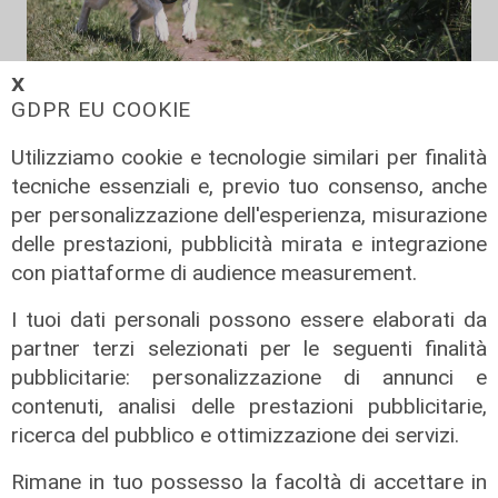
𝗫
GDPR EU COOKIE
Utilizziamo cookie e tecnologie similari per finalità
Il fatto
tecniche essenziali e, previo tuo consenso, anche
Genova, due cani gravi dopo aver
per personalizzazione dell'esperienza, misurazione
mangiato bocconi di vetro e chiodi:
delle prestazioni, pubblicità mirata e integrazione
gli ambientalisti mettono una taglia
con piattaforme di audience measurement.
di mille euro
I tuoi dati personali possono essere elaborati da
11/08/2022
di Redazione
partner terzi selezionati per le seguenti finalità
pubblicitarie: personalizzazione di annunci e
contenuti, analisi delle prestazioni pubblicitarie,
ricerca del pubblico e ottimizzazione dei servizi.
Rimane in tuo possesso la facoltà di accettare in