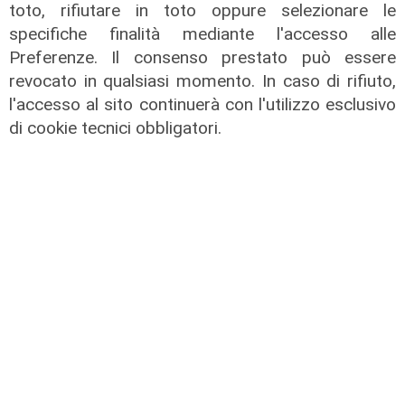
toto, rifiutare in toto oppure selezionare le
specifiche finalità mediante l'accesso alle
Preferenze. Il consenso prestato può essere
revocato in qualsiasi momento. In caso di rifiuto,
l'accesso al sito continuerà con l'utilizzo esclusivo
il video
di cookie tecnici obbligatori.
Genova, si rompe una grossa
conduttura dell'acqua a Bolzaneto:
maxi perdita nel Polcevera
10/08/2022