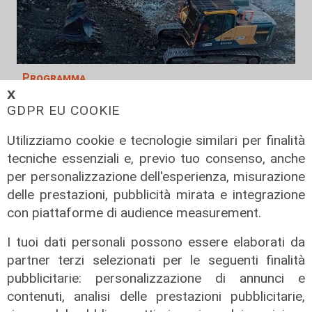
Programma
𝗫
Genova si prepara all'autunno: oltre
GDPR EU COOKIE
due milioni di euro per la pulizia di
rivi e torrenti
Utilizziamo cookie e tecnologie similari per finalità
tecniche essenziali e, previo tuo consenso, anche
07/08/2026
di r.c.
per personalizzazione dell'esperienza, misurazione
delle prestazioni, pubblicità mirata e integrazione
con piattaforme di audience measurement.
I tuoi dati personali possono essere elaborati da
partner terzi selezionati per le seguenti finalità
pubblicitarie: personalizzazione di annunci e
contenuti, analisi delle prestazioni pubblicitarie,