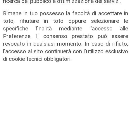
ricerca del pubblico e ottimizzazione dei servizi.
Rimane in tuo possesso la facoltà di accettare in
La posizione
toto, rifiutare in toto oppure selezionare le
Agitazione aziende in subappalto
specifiche finalità mediante l'accesso alle
Amt: la situazione secondo il
Preferenze. Il consenso prestato può essere
vicepresidente Anav
revocato in qualsiasi momento. In caso di rifiuto,
l'accesso al sito continuerà con l'utilizzo esclusivo
06/08/2026
di cookie tecnici obbligatori.