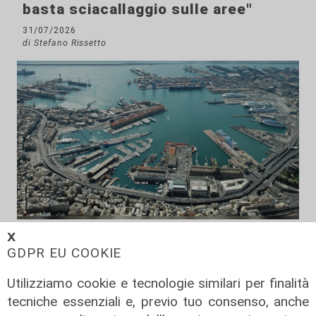
basta sciacallaggio sulle aree"
31/07/2026
di Stefano Rissetto
Numeri
𝗫
GDPR EU COOKIE
Genova Industrie Navali: 22 milioni
di utile, riconferma per Garrè
Utilizziamo cookie e tecnologie similari per finalità
31/07/2026
tecniche essenziali e, previo tuo consenso, anche
di R.C.