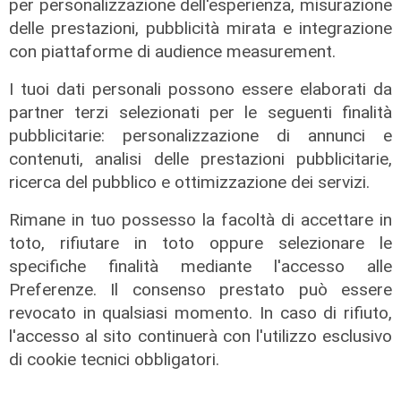
per personalizzazione dell'esperienza, misurazione
delle prestazioni, pubblicità mirata e integrazione
con piattaforme di audience measurement.
I tuoi dati personali possono essere elaborati da
partner terzi selezionati per le seguenti finalità
pubblicitarie: personalizzazione di annunci e
contenuti, analisi delle prestazioni pubblicitarie,
ricerca del pubblico e ottimizzazione dei servizi.
Rimane in tuo possesso la facoltà di accettare in
Numeri
toto, rifiutare in toto oppure selezionare le
Erg cresce nel primo semestre:
specifiche finalità mediante l'accesso alle
ricavi a 409 milioni e margine
Preferenze. Il consenso prestato può essere
operativo lordo in aumento del 9%
revocato in qualsiasi momento. In caso di rifiuto,
31/07/2026
l'accesso al sito continuerà con l'utilizzo esclusivo
di R. Eco.
di cookie tecnici obbligatori.