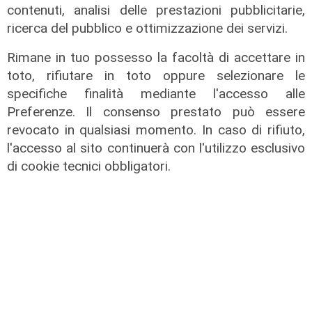
contenuti, analisi delle prestazioni pubblicitarie,
Vassallo (consigliere delega
ricerca del pubblico e ottimizzazione dei servizi.
Vallate) a Telenord: "Riapertura di
via Lepanto ottima notizia per
Rimane in tuo possesso la facoltà di accettare in
ridurre il traffico in Valpolcevera"
toto, rifiutare in toto oppure selezionare le
specifiche finalità mediante l'accesso alle
07/08/2026
Preferenze. Il consenso prestato può essere
revocato in qualsiasi momento. In caso di rifiuto,
l'accesso al sito continuerà con l'utilizzo esclusivo
di cookie tecnici obbligatori.
L'intervista
Pres. Ceraudo (Medio Ponente):