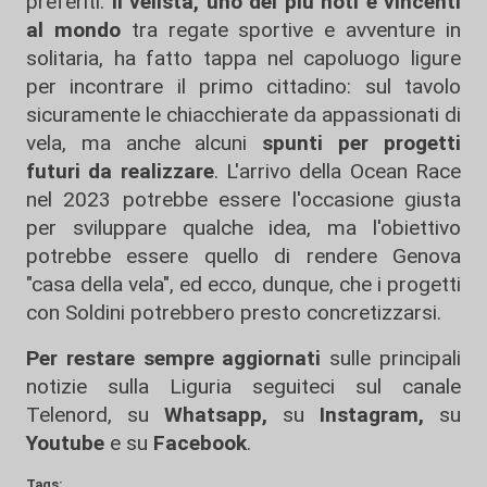
preferiti.
Il velista, uno dei più noti e vincenti
al mondo
tra regate sportive e avventure in
solitaria, ha fatto tappa nel capoluogo ligure
per incontrare il primo cittadino: sul tavolo
sicuramente le chiacchierate da appassionati di
vela, ma anche alcuni
spunti per progetti
futuri da realizzare
. L'arrivo della Ocean Race
nel 2023 potrebbe essere l'occasione giusta
per sviluppare qualche idea, ma l'obiettivo
potrebbe essere quello di rendere Genova
"casa della vela", ed ecco, dunque, che i progetti
con Soldini potrebbero presto concretizzarsi.
Per restare sempre aggiornati
sulle principali
notizie sulla Liguria seguiteci sul canale
Telenord, su
Whatsapp,
su
Instagram
,
su
Youtube
e su
Facebook
.
Tags: