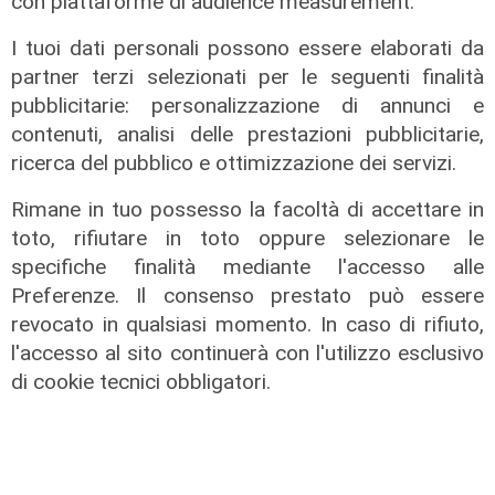
con piattaforme di audience measurement.
I tuoi dati personali possono essere elaborati da
partner terzi selezionati per le seguenti finalità
pubblicitarie: personalizzazione di annunci e
contenuti, analisi delle prestazioni pubblicitarie,
ricerca del pubblico e ottimizzazione dei servizi.
Rimane in tuo possesso la facoltà di accettare in
toto, rifiutare in toto oppure selezionare le
specifiche finalità mediante l'accesso alle
La trattativa
Preferenze. Il consenso prestato può essere
Genoa, Vogliacco a un passo dalla
revocato in qualsiasi momento. In caso di rifiuto,
Cremonese
l'accesso al sito continuerà con l'utilizzo esclusivo
03/08/2026
di cookie tecnici obbligatori.
di Claudio Baffico