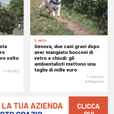
Il fatto
osta
Genova, due cani gravi dopo
ro
aver mangiato bocconi di
ovo volto
vetro e chiodi: gli
ambientalisti mettono una
taglia di mille euro
11/08/2022
11/08/2022
di Redazione