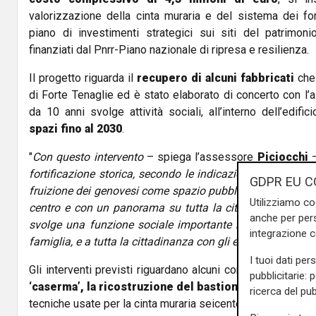
valorizzazione della cinta muraria e del sistema dei for
piano di investimenti strategici sui siti del patrimonio
finanziati dal Pnrr-Piano nazionale di ripresa e resilienza.
Il progetto riguarda il
recupero di alcuni fabbricati
che
di Forte Tenaglie ed è stato elaborato di concerto con l
da 10 anni svolge attività sociali, all’interno dell’edific
spazi fino al 2030
.
"
Con questo intervento
– spiega l’assessore
Piciocchi
fortificazione storica, secondo le indicazioni della Sovri
GDPR EU C
fruizione dei genovesi come spazio pubblico, immerso nel
Utilizziamo co
centro e con un panorama su tutta la città. L’associaz
anche per pers
svolge una funzione sociale importante rivolta ai bamb
integrazione 
famiglia, e a tutta la cittadinanza con gli eventi e il volont
I tuoi dati per
Gli interventi previsti riguardano alcuni corpi del manufat
pubblicitarie: 
‘caserma’, la ricostruzione del bastione San Cristof
ricerca del pub
tecniche usate per la cinta muraria seicentesca.