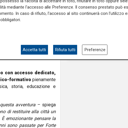
possesso la facoltà di accettare in toto, rifiutare in toto oppure sele
Genova
lturali
Barbara Grosso
–
alità mediante l'accesso alle Preferenze. Il consenso prestato può 
no di valorizzazione delle
mento. In caso di rifiuto, l'accesso al sito continuerà con l'utilizzo e
obbligatori.
nziamento al nostro progetto
o storico, che presenta una
uperare il Forte e il sistema
ortante che siamo riusciti a
 consentirà di valorizzare un
Accetta tutti
Rifiuta tutti
Preferenze
ggistico straordinario per i
co con accesso dedicato,
tico-formativo
pienamente
ica, storia, educazione e
i questa avventura
– spiega
no di restituire alla città un
i. È emozionante pensare la
anni sono passate per Forte