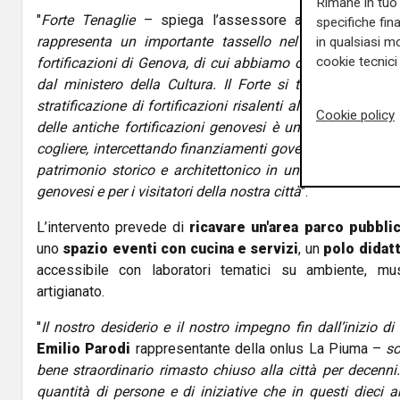
Rimane in tuo 
"
Forte Tenaglie
– spiega l’assessore alle Politiche cu
specifiche fin
rappresenta un importante tassello nel più ampio pia
in qualsiasi mo
cookie tecnici 
fortificazioni di Genova, di cui abbiamo ottenuto il fina
dal ministero della Cultura. Il Forte si trova in un sit
stratificazione di fortificazioni risalenti al medioevo. Rec
Cookie policy
delle antiche fortificazioni genovesi è un’occasione imp
cogliere, intercettando finanziamenti governativi, e che ci
patrimonio storico e architettonico in un contesto paesa
genovesi e per i visitatori della nostra città
".
L’intervento prevede di
ricavare un'area parco pubbli
uno
spazio eventi con cucina e servizi
, un
polo didat
accessibile con laboratori tematici su ambiente, mus
artigianato.
"
Il nostro desiderio e il nostro impegno fin dall’inizio d
Emilio Parodi
rappresentante della onlus La Piuma –
so
bene straordinario rimasto chiuso alla città per decenn
quantità di persone e di iniziative che in questi dieci 