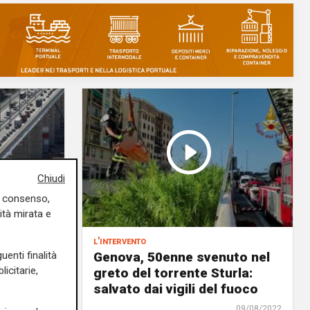
Chiudi
uo consenso,
ità mirata e
l'intervento
uenti finalità
to fra
Genova, 50enne svenuto nel
icitarie,
 sul
greto del torrente Sturla:
salvato dai vigili del fuoco
rso
09/08/2022