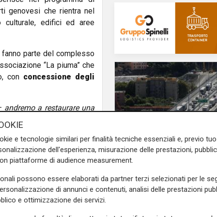
ti genovesi che rientra nel
 culturale, edifici ed aree
 fanno parte del complesso
’associazione “La piuma” che
io, con
concessione degli
–
andremo a restaurare una
ntendenza, restituendola alla
OOKIE
la natura, a pochi passi dal
okie e tecnologie similari per finalità tecniche essenziali e, previo t
ione La piuma, che dal 2009
onalizzazione dell'esperienza, misurazione delle prestazioni, pubblic
ini e ai ragazzi come casa-
con piattaforme di audience measurement.
ariato nel Forte
".
il fatto
sonali possono essere elaborati da partner terzi selezionati per le seg
Genova, tamponamen
to tra cui
la struttura della
personalizzazione di annunci e contenuti, analisi delle prestazioni pubbl
tre auto e un furgone
oro
, riprendendo le originarie
blico e ottimizzazione dei servizi.
ponte San Giorgio: 2
chilometri di coda ve