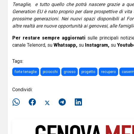
Tenaglie, e tutto quello che potrà nascere grazie a que
Generation EU è nato proprio per dare prospettive di vita e
prossime generazioni. Nei nuovi spazi disponibili al Fo
altre realtà are nuove opportunità ai genovesi, alle famigli
Per restare sempre aggiornati
sulle principali notizi
canale Telenord, su
Whatsapp,
su
Instagram
,
su
Youtub
Tags:
forte tenaglie
piciocchi
grosso
progetto
recupero
caser
Condividi: