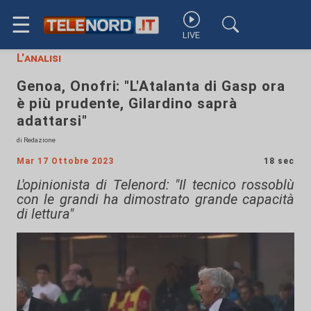
☰
LIVE
L'analisi
Genoa, Onofri: "L'Atalanta di Gasp ora
è più prudente, Gilardino saprà
adattarsi"
di Redazione
Mar 17 Ottobre 2023
18 sec
L'opinionista di Telenord: "Il tecnico rossoblù
con le grandi ha dimostrato grande capacità
di lettura"