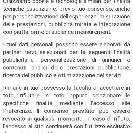
Utilizziamo cookie e tecnologie similari per finalità
tecniche essenziali e, previo tuo consenso, anche
per personalizzazione dell'esperienza, misurazione
delle prestazioni, pubblicità mirata e integrazione
con piattaforme di audience measurement.
I tuoi dati personali possono essere elaborati da
partner terzi selezionati per le seguenti finalità
pubblicitarie: personalizzazione di annunci e
contenuti, analisi delle prestazioni pubblicitarie,
ricerca del pubblico e ottimizzazione dei servizi.
Rimane in tuo possesso la facoltà di accettare in
toto, rifiutare in toto oppure selezionare le
specifiche finalità mediante l'accesso alle
Unica
Preferenze. Il consenso prestato può essere
Genoa, sprint abbonamenti:
revocato in qualsiasi momento. In caso di rifiuto,
superata quota 20mila rinnovi
l'accesso al sito continuerà con l'utilizzo esclusivo
05/08/2026