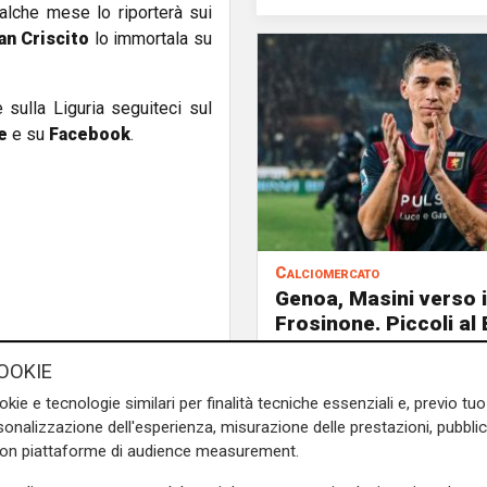
alche mese lo riporterà sui
an Criscito
lo immortala su
e sulla Liguria seguiteci sul
e
e su
Facebook
.
Calciomercato
Genoa, Masini verso i
Frosinone. Piccoli al
puo' liberare la pista 
OOKIE
di R
okie e tecnologie similari per finalità tecniche essenziali e, previo t
onalizzazione dell'esperienza, misurazione delle prestazioni, pubblic
con piattaforme di audience measurement.