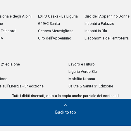
ionale degli Alpini
EXPO Osaka - La Liguria
Giro dell'Appennino Donne
he
G19+2 Sanità
Incontri a Palazzo
Telenord
Genova Meravigliosa
Incontri in Blu
IA
Giro dell'Appennino
L'economia dell'entroterra
 2° edizione
Lavoro e Futuro
Liguria Verde Blu
zione
Mobilità Urbana
sull’Energia - 3° edizione
Salute & Sanità 3° Edizione
Tutti i diritti riservati, vietata la copia anche parziale dei contenuti
Back to top