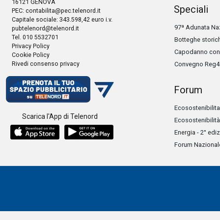
16121 GENOVA
Speciali
PEC:
contabilita@pec.telenord.it
Capitale sociale: 343.598,42 euro i.v.
97ª Adunata Naz
pubtelenord@telenord.it
Tel. 010 5532701
Botteghe storic
Privacy Policy
Capodanno con 
Cookie Policy
Rivedi consenso privacy
Convegno Reg4
Forum
Ecosostenibilita
Scarica l'App di Telenord
Ecosostenibilità
Energia - 2° edi
Forum Nazionale 