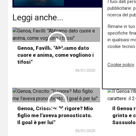
I tuoi dati per
pubblicitarie: 
ricerca del pub
Leggi anche...
Rimane in tuo 
specifiche fin
in qualsiasi mo
cookie tecnici 
Genoa, Favilli: "Abbiamo dato
De Zerbi 
cuore e anima, come vogliono i
stampa do
tifosi"
Genoa
Cookie policy
06/01/2020
Genoa, Criscito: "Il rigore? Mio
Il Genoa r
figlio me l'aveva pronosticato.
grinta e c
Il goal è per lui"
Sassuolo 
05/01/2020