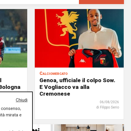
Calciomercato
l
Genoa, ufficiale il colpo Sow.
 Bologna
E Vogliacco va alla
Dallinga
Cremonese
Chiudi
07/08/2026
06/08/2026
edazione Sport
di Filippo Serio
uo consenso,
ità mirata e