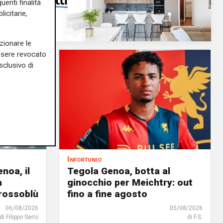
uenti finalità
icitarie,
zionare le
essere revocato
sclusivo di
Infortunio
noa, il
Tegola Genoa, botta al
à
ginocchio per Meichtry: out
 rossoblù
fino a fine agosto
06/08/2026
05/08/2026
di Filippo Serio
di F.S.