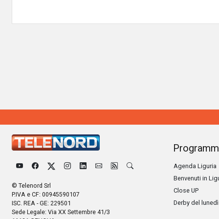
Programm
Agenda Liguria
Benvenuti in Lig
© Telenord Srl
Close UP
P.IVA e CF: 00945590107
Derby del lunedì
ISC. REA - GE: 229501
Sede Legale: Via XX Settembre 41/3