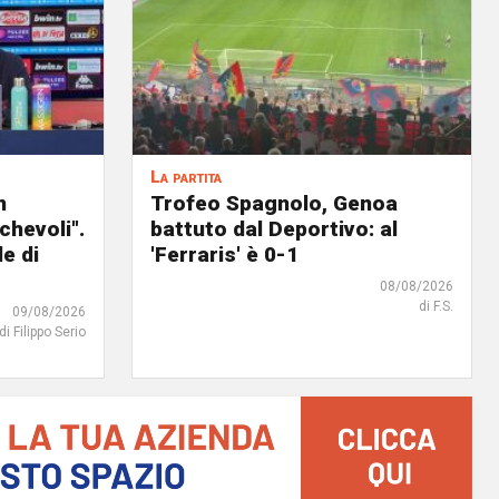
La partita
n
Trofeo Spagnolo, Genoa
chevoli".
battuto dal Deportivo: al
e di
'Ferraris' è 0-1
08/08/2026
di F.S.
09/08/2026
di Filippo Serio