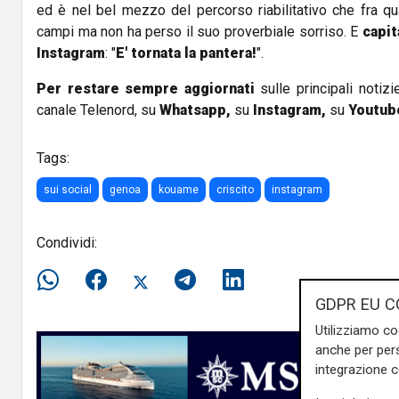
ed è nel bel mezzo del percorso riabilitativo che fra qu
campi ma non ha perso il suo proverbiale sorriso. E
capit
Instagram
: "
E' tornata la pantera!
".
Per restare sempre aggiornati
sulle principali notizi
canale Telenord, su
Whatsapp,
su
Instagram
,
su
Youtub
Tags:
sui social
genoa
kouame
criscito
instagram
Condividi:
GDPR EU C
Utilizziamo co
anche per pers
integrazione 