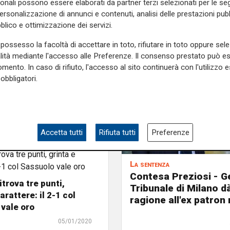
sonali possono essere elaborati da partner terzi selezionati per le seg
personalizzazione di annunci e contenuti, analisi delle prestazioni pubbl
blico e ottimizzazione dei servizi.
possesso la facoltà di accettare in toto, rifiutare in toto oppure sele
alità mediante l'accesso alle Preferenze. Il consenso prestato può 
mento. In caso di rifiuto, l'accesso al sito continuerà con l'utilizzo e
obbligatori.
nervoso in sala
po il ko contro il
05/01/2020
Accetta tutti
Rifiuta tutti
Preferenze
La sentenza
Contesa Preziosi - Ge
itrova tre punti,
Tribunale di Milano d
arattere: il 2-1 col
ragione all'ex patron
vale oro
05/01/2020