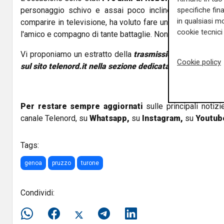
personaggio schivo e assai poco incline a rilasciare 
specifiche fin
in qualsiasi mo
comparire in televisione, ha voluto fare uno strappo alla 
cookie tecnici 
l'amico e compagno di tante battaglie. Non sono mancati altr
Vi proponiamo un estratto della
trasmissione, integralm
Cookie policy
sul sito telenord.it nella sezione dedicata a We Are Gen
Per restare sempre aggiornati
sulle principali notizi
canale Telenord, su
Whatsapp,
su
Instagram
,
su
Youtub
Tags:
genoa
pruzzo
turone
Condividi: