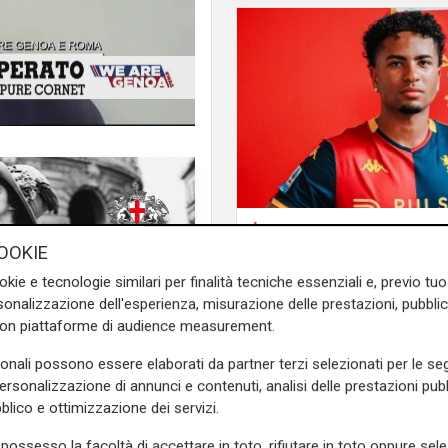
Infortunio
Tegola Genoa, botta 
OOKIE
ginocchio per Meicht
okie e tecnologie similari per finalità tecniche essenziali e, previo t
"Hai ragione, alla nostra età
fino a fine agosto
onalizzazione dell'esperienza, misurazione delle prestazioni, pubblic
ai...".
Il divertente siparietto
con piattaforme di audience measurement.
su Telenord, e ha avuto per
ticati idoli rossoblù, il primo
sonali possono essere elaborati da partner terzi selezionati per le seg
e militato insieme nel Genoa
personalizzazione di annunci e contenuti, analisi delle prestazioni pubbl
blico e ottimizzazione dei servizi.
o il 1 aprile del 1955. Turone,
possesso la facoltà di accettare in toto, rifiutare in toto oppure sele