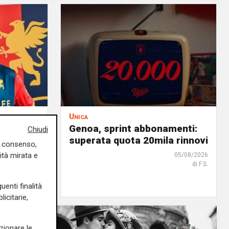
Unica
al
Genoa, sprint abbonamenti:
Chiudi
ry: out
superata quota 20mila rinnovi
uo consenso,
ità mirata e
05/08/2026
di F.S.
05/08/2026
di F.S.
uenti finalità
icitarie,
zionare le