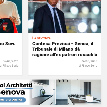
La sentenza
lpo Sow.
Contesa Preziosi - Genoa, il
Tribunale di Milano dà
ragione all'ex patron rossoblù
06/08/2026
06/08/2026
di Filippo Serio
di Filippo Serio