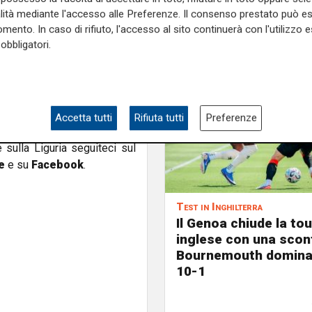
interviste, men che meno a
alità mediante l'accesso alle Preferenze. Il consenso prestato può 
mento. In caso di rifiuto, l'accesso al sito continuerà con l'utilizzo e
regola proprio per omaggiare
obbligatori.
i momenti di ilarità.
ente disponibile on demand
oa.
Accetta tutti
Rifiuta tutti
Preferenze
e sulla Liguria seguiteci sul
e
e su
Facebook
.
Test in Inghilterra
Il Genoa chiude la to
inglese con una sconfi
Bournemouth domina 
10-1