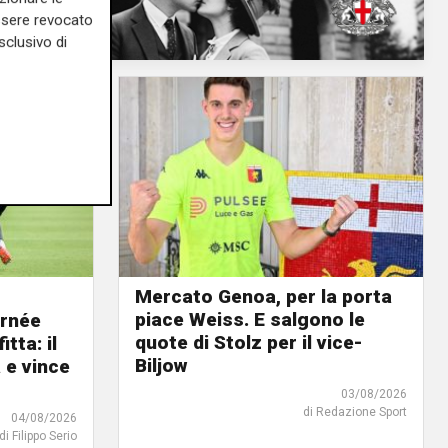
essere revocato
sclusivo di
Mercato Genoa, per la porta
piace Weiss. E salgono le
urnée
quote di Stolz per il vice-
tta: il
Biljow
e vince
03/08/2026
di Redazione Sport
04/08/2026
di Filippo Serio