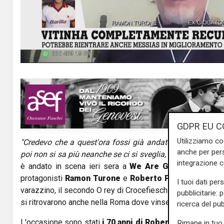
l
a
y
V
i
d
GDPR EU C
Utilizziamo co
"Credevo che a quest'ora fossi già andato a dormire...".
e
anche per pers
poi non si sa più neanche se ci si sveglia, no, non è vero, d
integrazione 
o
è andato in scena ieri sera a
We Are Genoa
, in onda 
protagonisti
Ramon Turone
e
Roberto Pruzzo
, indimen
I tuoi dati per
varazzino, il secondo O rey di Crocefieschi, che dopo aver
pubblicitarie: 
si ritrovarono anche nella Roma dove vinsero lo scudetto.
ricerca del pub
L'occasione sono stati
i 70 anni di Roberto Pruzzo
, nat
Rimane in tuo 