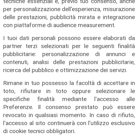
tecniche essenziali e, previo tuo consenso, anche
per personalizzazione dell'esperienza, misurazione
delle prestazioni, pubblicità mirata e integrazione
con piattaforme di audience measurement.
I tuoi dati personali possono essere elaborati da
partner terzi selezionati per le seguenti finalità
pubblicitarie: personalizzazione di annunci e
contenuti, analisi delle prestazioni pubblicitarie,
ricerca del pubblico e ottimizzazione dei servizi.
Calciomercato
Rimane in tuo possesso la facoltà di accettare in
toto, rifiutare in toto oppure selezionare le
Genoa, Masini verso il Frosinone.
Piccoli al Bologna puo' liberare la
specifiche finalità mediante l'accesso alle
pista Dallinga
Preferenze. Il consenso prestato può essere
revocato in qualsiasi momento. In caso di rifiuto,
07/08/2026
di Redazione Sport
l'accesso al sito continuerà con l'utilizzo esclusivo
di cookie tecnici obbligatori.