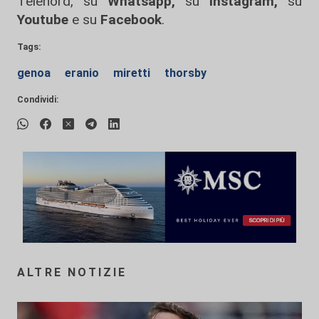
Telenord, su
Whatsapp,
su
Instagram
,
su
Youtube
e su
Facebook
.
Tags:
genoa
eranio
miretti
thorsby
Condividi:
ALTRE NOTIZIE