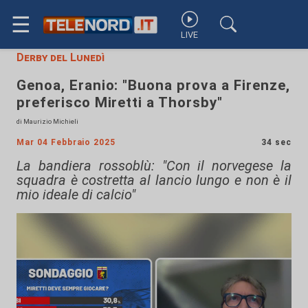
☰
LIVE
Derby del Lunedì
Genoa, Eranio: "Buona prova a Firenze,
preferisco Miretti a Thorsby"
di Maurizio Michieli
Mar 04 Febbraio 2025
34 sec
La bandiera rossoblù: "Con il norvegese la
squadra è costretta al lancio lungo e non è il
mio ideale di calcio"