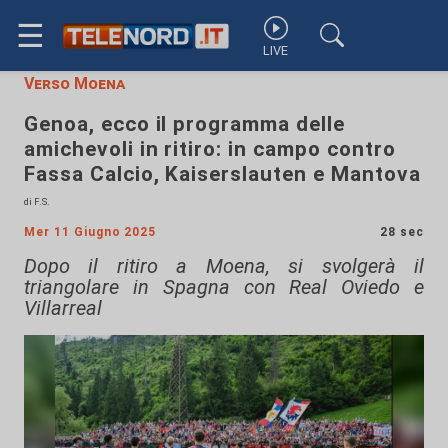
☰
LIVE
Verso Moena
Genoa, ecco il programma delle
amichevoli in ritiro: in campo contro
Fassa Calcio, Kaiserslauten e Mantova
di F.S.
Mer 11 Giugno 2025
28 sec
Dopo il ritiro a Moena, si svolgerà il
triangolare in Spagna con Real Oviedo e
Villarreal