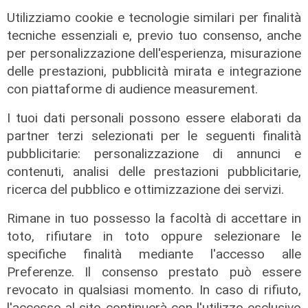
Utilizziamo cookie e tecnologie similari per finalità
tecniche essenziali e, previo tuo consenso, anche
per personalizzazione dell'esperienza, misurazione
delle prestazioni, pubblicità mirata e integrazione
con piattaforme di audience measurement.
I tuoi dati personali possono essere elaborati da
partner terzi selezionati per le seguenti finalità
pubblicitarie: personalizzazione di annunci e
contenuti, analisi delle prestazioni pubblicitarie,
ricerca del pubblico e ottimizzazione dei servizi.
Infortunio
Tegola Genoa, botta al ginocchio
Rimane in tuo possesso la facoltà di accettare in
per Meichtry: out fino a fine agosto
toto, rifiutare in toto oppure selezionare le
specifiche finalità mediante l'accesso alle
05/08/2026
di F.S.
Preferenze. Il consenso prestato può essere
revocato in qualsiasi momento. In caso di rifiuto,
l'accesso al sito continuerà con l'utilizzo esclusivo