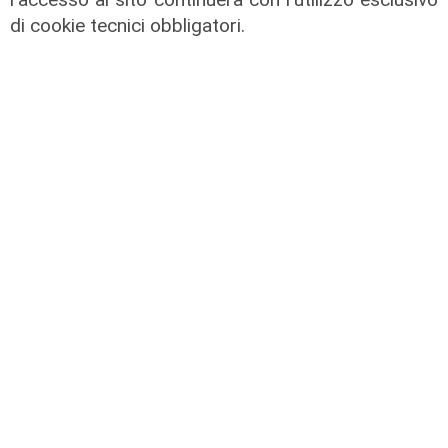
di cookie tecnici obbligatori.
Unica
Genoa, sprint abbonamenti:
superata quota 20mila rinnovi