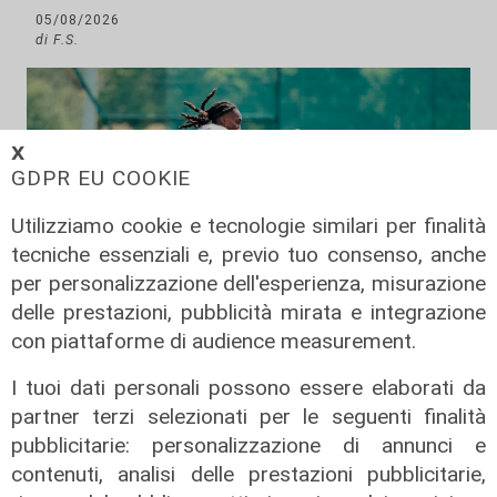
05/08/2026
di F.S.
𝗫
GDPR EU COOKIE
Utilizziamo cookie e tecnologie similari per finalità
tecniche essenziali e, previo tuo consenso, anche
per personalizzazione dell'esperienza, misurazione
delle prestazioni, pubblicità mirata e integrazione
con piattaforme di audience measurement.
Test in Inghilterra
I tuoi dati personali possono essere elaborati da
partner terzi selezionati per le seguenti finalità
Il Genoa chiude la tournée inglese
pubblicitarie: personalizzazione di annunci e
con una sconfitta: il Bournemouth
contenuti, analisi delle prestazioni pubblicitarie,
domina e vince 10-1