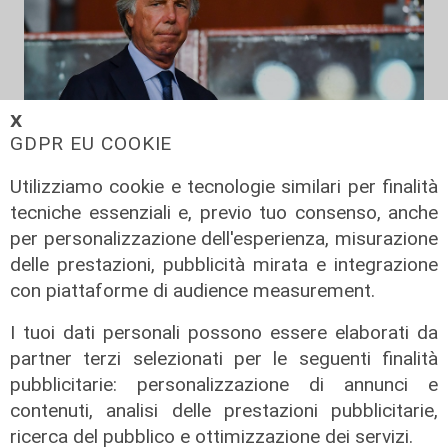
𝗫
GDPR EU COOKIE
Utilizziamo cookie e tecnologie similari per finalità
tecniche essenziali e, previo tuo consenso, anche
La sentenza
per personalizzazione dell'esperienza, misurazione
Contesa Preziosi - Genoa, il
delle prestazioni, pubblicità mirata e integrazione
Tribunale di Milano dà ragione all'ex
con piattaforme di audience measurement.
patron rossoblù
I tuoi dati personali possono essere elaborati da
06/08/2026
partner terzi selezionati per le seguenti finalità
di Filippo Serio
pubblicitarie: personalizzazione di annunci e
contenuti, analisi delle prestazioni pubblicitarie,
ricerca del pubblico e ottimizzazione dei servizi.