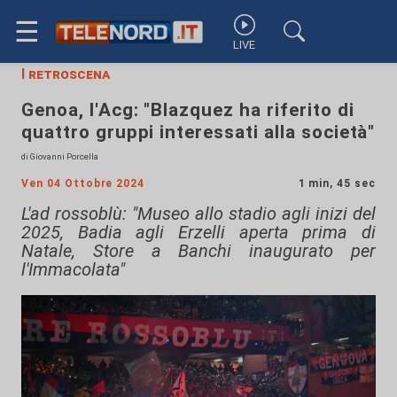
☰
LIVE
I retroscena
Genoa, l'Acg: "Blazquez ha riferito di
quattro gruppi interessati alla società"
di Giovanni Porcella
Ven 04 Ottobre 2024
1 min, 45 sec
L'ad rossoblù: "Museo allo stadio agli inizi del
2025, Badia agli Erzelli aperta prima di
Natale, Store a Banchi inaugurato per
l'Immacolata"