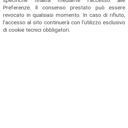
specifiche finalità mediante l'accesso alle
per Meichtry: out fino a fine agosto
Preferenze. Il consenso prestato può essere
revocato in qualsiasi momento. In caso di rifiuto,
05/08/2026
di F.S.
l'accesso al sito continuerà con l'utilizzo esclusivo
di cookie tecnici obbligatori.