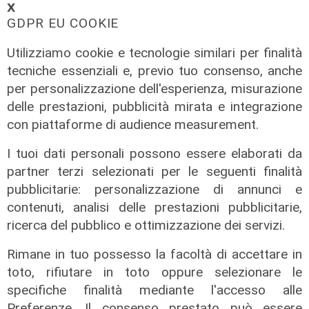
𝗫
GDPR EU COOKIE
Utilizziamo cookie e tecnologie similari per finalità
La sentenza
tecniche essenziali e, previo tuo consenso, anche
Contesa Preziosi - Genoa, il
per personalizzazione dell'esperienza, misurazione
Tribunale di Milano dà ragione all'ex
delle prestazioni, pubblicità mirata e integrazione
patron rossoblù
con piattaforme di audience measurement.
06/08/2026
di Filippo Serio
I tuoi dati personali possono essere elaborati da
partner terzi selezionati per le seguenti finalità
pubblicitarie: personalizzazione di annunci e
contenuti, analisi delle prestazioni pubblicitarie,
ricerca del pubblico e ottimizzazione dei servizi.
Rimane in tuo possesso la facoltà di accettare in
toto, rifiutare in toto oppure selezionare le
specifiche finalità mediante l'accesso alle
Preferenze. Il consenso prestato può essere