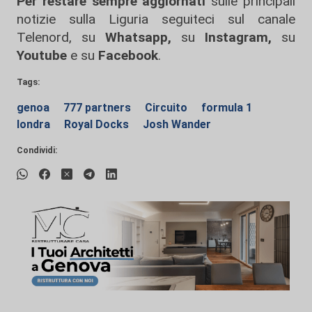
Per restare sempre aggiornati
sulle principali
notizie sulla Liguria seguiteci sul canale
Telenord, su
Whatsapp,
su
Instagram
,
su
Youtube
e su
Facebook
.
Tags:
genoa
777 partners
Circuito
formula 1
londra
Royal Docks
Josh Wander
Condividi: