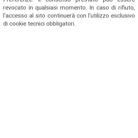
revocato in qualsiasi momento. In caso di rifiuto,
l'accesso al sito continuerà con l'utilizzo esclusivo
di cookie tecnici obbligatori.
Infortunio
Tegola Genoa, botta al ginocchio
per Meichtry: out fino a fine agosto
05/08/2026
di F.S.