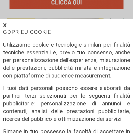
𝗫
GDPR EU COOKIE
Utilizziamo cookie e tecnologie similari per finalità
tecniche essenziali e, previo tuo consenso, anche
per personalizzazione dell'esperienza, misurazione
delle prestazioni, pubblicità mirata e integrazione
con piattaforme di audience measurement.
I tuoi dati personali possono essere elaborati da
partner terzi selezionati per le seguenti finalità
pubblicitarie: personalizzazione di annunci e
il master
contenuti, analisi delle prestazioni pubblicitarie,
Assiterminal e ForMare il primo
ricerca del pubblico e ottimizzazione dei servizi.
Master per manager dei terminal
portuali in Italia
Rimane in tuo possesso la facoltà di accettare in