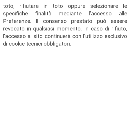
22/04/2026
toto, rifiutare in toto oppure selezionare le
di Redazione
specifiche finalità mediante l'accesso alle
Preferenze. Il consenso prestato può essere
revocato in qualsiasi momento. In caso di rifiuto,
l'accesso al sito continuerà con l'utilizzo esclusivo
di cookie tecnici obbligatori.
il passaggio
MSC passa alla nuova generazione:
proprietà trasferita ai figli del
fondatore Aponte
13/04/2026
di Carlotta Nicoletti