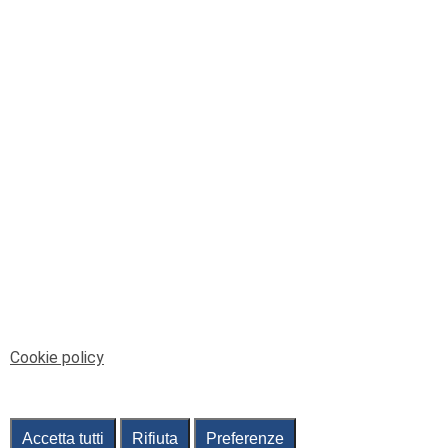
© Telenord Srl
P.IVA e CF: 00945590107 - ISC. REA - GE: 229501
Sede Legale: Via XX Settembre 41/3, 16121 GENOVA
PEC: contabilita@pec.telenord.it
Capitale sociale: 343.598,42 euro i.v.
Tutti i diritti riservati, vietata la copia anche parziale
dei contenuti
pubtelenord@telenord.it
Tel. 010 55 32 701
Informativa della privacy
|
Gestisci consenso
Cookie policy
Accetta tutti
Rifiuta
Preferenze