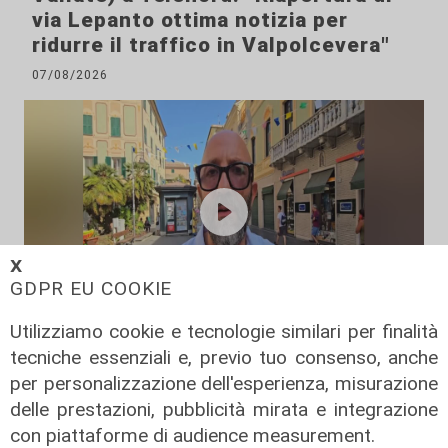
via Lepanto ottima notizia per
ridurre il traffico in Valpolcevera"
07/08/2026
𝗫
GDPR EU COOKIE
Utilizziamo cookie e tecnologie similari per finalità
L'intervista
tecniche essenziali e, previo tuo consenso, anche
Pres. Ceraudo (Medio Ponente):
per personalizzazione dell'esperienza, misurazione
"Non demonizziamo nessuno, ma
delle prestazioni, pubblicità mirata e integrazione
tolleranza zero verso chi porta
con piattaforme di audience measurement.