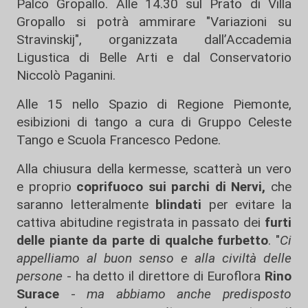
Palco Gropallo. Alle 14.30 sul Prato di Villa
Gropallo si potrà ammirare "Variazioni su
Stravinskij", organizzata dall’Accademia
Ligustica di Belle Arti e dal Conservatorio
Niccolò Paganini.
Alle 15 nello Spazio di Regione Piemonte,
esibizioni di tango a cura di Gruppo Celeste
Tango e Scuola Francesco Pedone.
Alla chiusura della kermesse, scatterà un vero
e proprio
coprifuoco sui parchi di Nervi,
che
saranno letteralmente
blindati
per evitare la
cattiva abitudine registrata in passato dei
furti
delle piante da parte di qualche furbetto
. "
Ci
appelliamo al buon senso e alla civiltà delle
persone
- ha detto il direttore di Euroflora
Rino
Surace
-
ma abbiamo anche predisposto