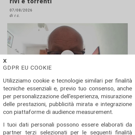
rivi e torrenti
07/08/2026
di r.c.
𝗫
GDPR EU COOKIE
Utilizziamo cookie e tecnologie similari per finalità
tecniche essenziali e, previo tuo consenso, anche
per personalizzazione dell'esperienza, misurazione
La posizione
delle prestazioni, pubblicità mirata e integrazione
Agitazione aziende in subappalto
con piattaforme di audience measurement.
Amt: la situazione secondo il
vicepresidente Anav
I tuoi dati personali possono essere elaborati da
06/08/2026
partner terzi selezionati per le seguenti finalità