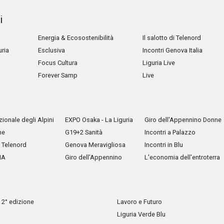
i
Energia & Ecosostenibilità
Il salotto di Telenord
uria
Esclusiva
Incontri Genova Italia
Focus Cultura
Liguria Live
Forever Samp
Live
ionale degli Alpini
EXPO Osaka - La Liguria
Giro dell'Appennino Donne
he
G19+2 Sanità
Incontri a Palazzo
Telenord
Genova Meravigliosa
Incontri in Blu
IA
Giro dell'Appennino
L'economia dell'entroterra
 2° edizione
Lavoro e Futuro
Liguria Verde Blu