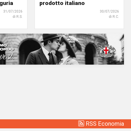
iguria
prodotto italiano
31/07/2026
30/07/2026
di R.S.
di R.C.
RSS Economia