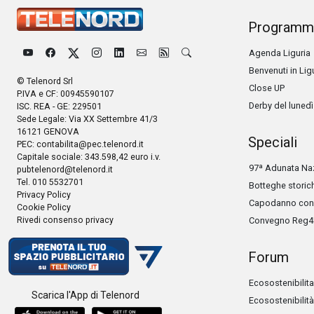
Programm
Agenda Liguria
Benvenuti in Lig
© Telenord Srl
Close UP
P.IVA e CF: 00945590107
Derby del lunedì
ISC. REA - GE: 229501
Sede Legale: Via XX Settembre 41/3
16121 GENOVA
Speciali
PEC:
contabilita@pec.telenord.it
Capitale sociale: 343.598,42 euro i.v.
97ª Adunata Naz
pubtelenord@telenord.it
Tel. 010 5532701
Botteghe storic
Privacy Policy
Capodanno con 
Cookie Policy
Rivedi consenso privacy
Convegno Reg4
Forum
Ecosostenibilita
Scarica l'App di Telenord
Ecosostenibilità