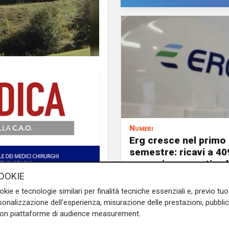
Numeri
Erg cresce nel primo
semestre: ricavi a 40
e margine operativo l
aumento del 9%
OOKIE
parco eolico di Salemi-
okie e tecnologie similari per finalità tecniche essenziali e, previo t
atta del quarto progetto di
onalizzazione dell'esperienza, misurazione delle prestazioni, pubblic
n Italia. A seguito della
con piattaforme di audience measurement.
rbine di ultima generazione,