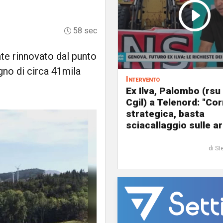
58 sec
te rinnovato dal punto
gno di circa 41mila
Intervento
Ex Ilva, Palombo (rsu
Cgil) a Telenord: "Cor
strategica, basta
sciacallaggio sulle a
di St