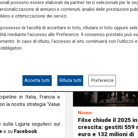
sonali possono essere elaborati da partner terzi selezionati per le seg
 ciascuna (rispetto alle 30
personalizzazione di annunci e contenuti, analisi delle prestazioni pubbl
W). La capacità installata
blico e ottimizzazione dei servizi.
timata di 208 GWh (rispetto
possesso la facoltà di accettare in toto, rifiutare in toto oppure sele
alità mediante l'accesso alle Preferenze. Il consenso prestato può 
 ventennale, in linea con la
mento. In caso di rifiuto, l'accesso al sito continuerà con l'utilizzo e
ia prodotta dall'impianto,
obbligatori.
può soddisfare il fabbisogno
 tonnellate di CO2.
n l'entrata in funzione del
Accetta tutti
Rifiuta tutti
Preferenze
gue con il programma di
uisita, oltre ai 4 parchi già
peline in Italia, Francia e
on la nostra strategia 'Value
Numeri
Filse chiude il 2025 in
e sulla Liguria seguiteci sul
crescita: gestiti 559 m
e
e su
Facebook
.
euro e 132 milioni di