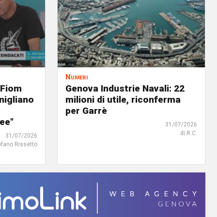
Numeri
 Fiom
Genova Industrie Navali: 22
nigliano
milioni di utile, riconferma
per Garrè
ree"
31/07/2026
di R.C.
31/07/2026
efano Rissetto