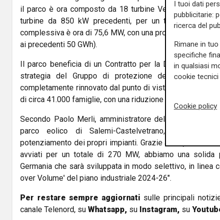
I tuoi dati per
il parco è ora composto da 18 turbine Vestas da 4,2 MW
pubblicitarie: 
turbine da 850 kW precedenti, per un totale di 25,5 M
ricerca del pub
complessiva è ora di 75,6 MW, con una produzione annua s
ai precedenti 50 GWh).
Rimane in tuo 
specifiche fin
Il parco beneficia di un Contratto per la Differenza (CfD)
in qualsiasi mo
strategia del Gruppo di protezione dei ricavi. L'energ
cookie tecnici 
completamente rinnovato dal punto di vista tecnologico, 
di circa 41.000 famiglie, con una riduzione annua di 74.000
Cookie policy
Secondo Paolo Merli, amministratore delegato di Erg, "Co
parco eolico di Salemi-Castelvetrano, Erg prose
potenziamento dei propri impianti. Grazie all'esperienza acq
avviati per un totale di 270 MW, abbiamo una solida pi
Germania che sarà sviluppata in modo selettivo, in linea c
over Volume' del piano industriale 2024-26".
Per restare sempre aggiornati
sulle principali notizi
canale Telenord, su
Whatsapp,
su
Instagram
,
su
Youtub