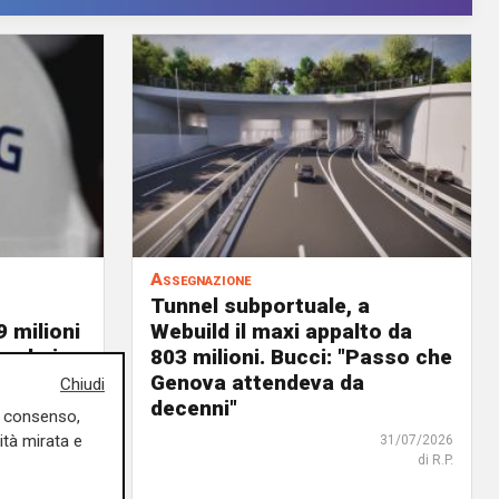
Assegnazione
Tunnel subportuale, a
9 milioni
Webuild il maxi appalto da
ordo in
803 milioni. Bucci: "Passo che
Genova attendeva da
Chiudi
decenni"
31/07/2026
uo consenso,
di R. Eco.
ità mirata e
31/07/2026
di R.P.