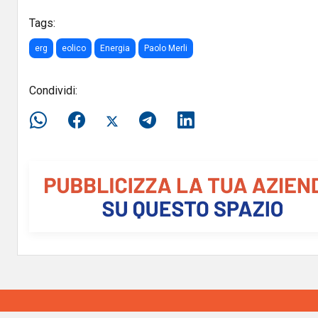
Tags:
erg
eolico
Energia
Paolo Merli
Condividi: