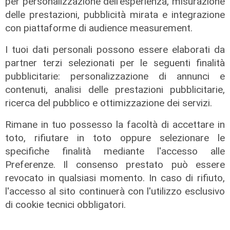
per personalizzazione dell'esperienza, misurazione
delle prestazioni, pubblicità mirata e integrazione
con piattaforme di audience measurement.
I tuoi dati personali possono essere elaborati da
partner terzi selezionati per le seguenti finalità
pubblicitarie: personalizzazione di annunci e
contenuti, analisi delle prestazioni pubblicitarie,
ricerca del pubblico e ottimizzazione dei servizi.
Rimane in tuo possesso la facoltà di accettare in
toto, rifiutare in toto oppure selezionare le
specifiche finalità mediante l'accesso alle
Protesta
Preferenze. Il consenso prestato può essere
Aeroporto di Genova, denuncia
revocato in qualsiasi momento. In caso di rifiuto,
shock dai lavoratori degli appalti:
l'accesso al sito continuerà con l'utilizzo esclusivo
"Costretti a cambiarci in spogliatoi
di cookie tecnici obbligatori.
allagati e con divise usate"
04/08/2026