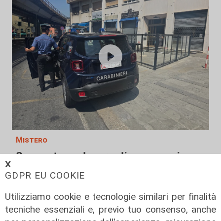
Mistero
Scoperto cadavere di un uomo in
𝗫
appartamento di piazza Cavour:
GDPR EU COOKIE
giallo in centro storico
Utilizziamo cookie e tecnologie similari per finalità
04/08/2026
di Filippo Serio
tecniche essenziali e, previo tuo consenso, anche