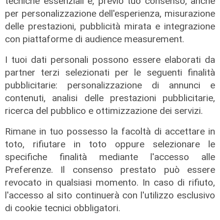
tecniche essenziali e, previo tuo consenso, anche
per personalizzazione dell'esperienza, misurazione
delle prestazioni, pubblicità mirata e integrazione
con piattaforme di audience measurement.
I tuoi dati personali possono essere elaborati da
partner terzi selezionati per le seguenti finalità
pubblicitarie: personalizzazione di annunci e
contenuti, analisi delle prestazioni pubblicitarie,
ricerca del pubblico e ottimizzazione dei servizi.
Rimane in tuo possesso la facoltà di accettare in
toto, rifiutare in toto oppure selezionare le
specifiche finalità mediante l'accesso alle
Il dibattito
Preferenze. Il consenso prestato può essere
Nuova diga, Orlando (PD): "I
revocato in qualsiasi momento. In caso di rifiuto,
cittadini meritano informazioni
l'accesso al sito continuerà con l'utilizzo esclusivo
trasparenti e rispetto della legalità"
di cookie tecnici obbligatori.
04/08/2026