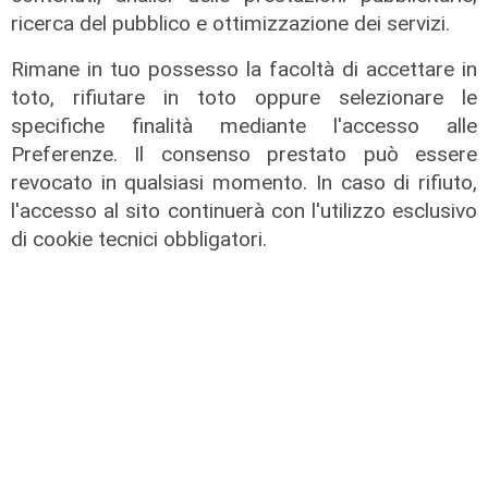
ricerca del pubblico e ottimizzazione dei servizi.
24/10/2023
di Redazione
Rimane in tuo possesso la facoltà di accettare in
toto, rifiutare in toto oppure selezionare le
specifiche finalità mediante l'accesso alle
Preferenze. Il consenso prestato può essere
revocato in qualsiasi momento. In caso di rifiuto,
l'accesso al sito continuerà con l'utilizzo esclusivo
di cookie tecnici obbligatori.
Economix - puntata n°16
17/10/2023
di Redazione