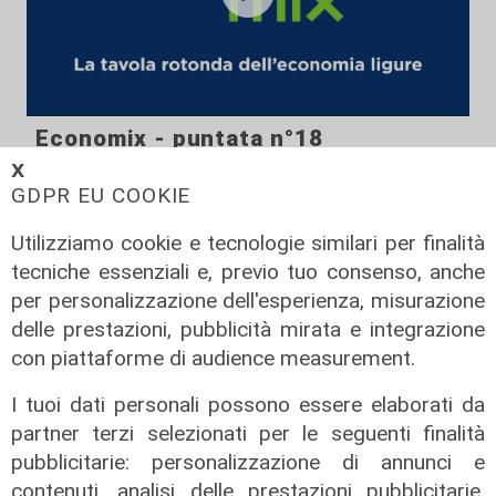
Economix - puntata n°18
𝗫
25/10/2023
di Redazione
GDPR EU COOKIE
Utilizziamo cookie e tecnologie similari per finalità
tecniche essenziali e, previo tuo consenso, anche
per personalizzazione dell'esperienza, misurazione
delle prestazioni, pubblicità mirata e integrazione
con piattaforme di audience measurement.
I tuoi dati personali possono essere elaborati da
partner terzi selezionati per le seguenti finalità
pubblicitarie: personalizzazione di annunci e
Economix - puntata n°17
contenuti, analisi delle prestazioni pubblicitarie,