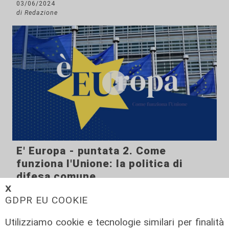
03/06/2024
di Redazione
E' Europa - puntata 2. Come
funziona l'Unione: la politica di
difesa comune
𝗫
03/06/2024
GDPR EU COOKIE
di Redazione
Utilizziamo cookie e tecnologie similari per finalità