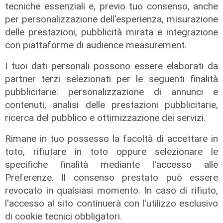
tecniche essenziali e, previo tuo consenso, anche
per personalizzazione dell'esperienza, misurazione
delle prestazioni, pubblicità mirata e integrazione
con piattaforme di audience measurement.
I tuoi dati personali possono essere elaborati da
partner terzi selezionati per le seguenti finalità
pubblicitarie: personalizzazione di annunci e
contenuti, analisi delle prestazioni pubblicitarie,
E' Europa - puntata 1. Le Istituzioni
ricerca del pubblico e ottimizzazione dei servizi.
dell'Unione Europea: come si
eleggono, come si articolano
Rimane in tuo possesso la facoltà di accettare in
03/06/2024
toto, rifiutare in toto oppure selezionare le
di Redazione
specifiche finalità mediante l'accesso alle
Preferenze. Il consenso prestato può essere
revocato in qualsiasi momento. In caso di rifiuto,
l'accesso al sito continuerà con l'utilizzo esclusivo
di cookie tecnici obbligatori.