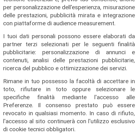
per personalizzazione dell'esperienza, misurazione
delle prestazioni, pubblicità mirata e integrazione
con piattaforme di audience measurement.
I tuoi dati personali possono essere elaborati da
E' Europa - puntata 1. Le Istituzioni
partner terzi selezionati per le seguenti finalità
dell'Unione Europea: come si
pubblicitarie: personalizzazione di annunci e
eleggono, come si articolano
contenuti, analisi delle prestazioni pubblicitarie,
03/06/2024
ricerca del pubblico e ottimizzazione dei servizi.
di Redazione
Rimane in tuo possesso la facoltà di accettare in
toto, rifiutare in toto oppure selezionare le
specifiche finalità mediante l'accesso alle
Preferenze. Il consenso prestato può essere
revocato in qualsiasi momento. In caso di rifiuto,
l'accesso al sito continuerà con l'utilizzo esclusivo
di cookie tecnici obbligatori.