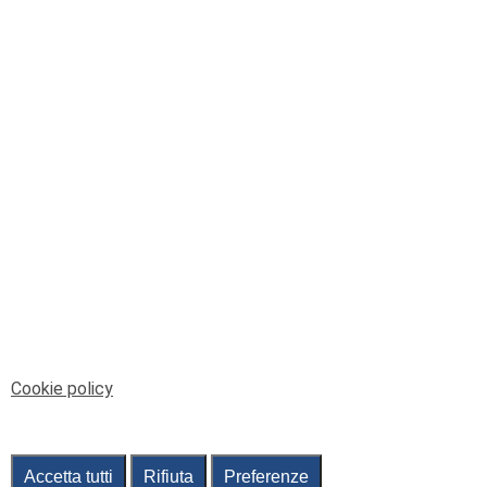
© Telenord Srl
P.IVA e CF: 00945590107 - ISC. REA - GE: 229501
Sede Legale: Via XX Settembre 41/3, 16121 GENOVA
PEC: contabilita@pec.telenord.it
Capitale sociale: 343.598,42 euro i.v.
Tutti i diritti riservati, vietata la copia anche parziale
dei contenuti
pubtelenord@telenord.it
Tel. 010 55 32 701
Informativa della privacy
|
Gestisci consenso
Cookie policy
Accetta tutti
Rifiuta
Preferenze