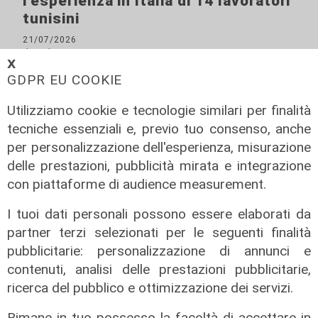
l'esperienza in Italia di 14 lavoratori
tunisini
21/07/2026
di Redazione
𝗫
GDPR EU COOKIE
Utilizziamo cookie e tecnologie similari per finalità
tecniche essenziali e, previo tuo consenso, anche
per personalizzazione dell'esperienza, misurazione
delle prestazioni, pubblicità mirata e integrazione
con piattaforme di audience measurement.
I tuoi dati personali possono essere elaborati da
partner terzi selezionati per le seguenti finalità
Il progetto
pubblicitarie: personalizzazione di annunci e
Egitto, Alstom alla guida di un
contenuti, analisi delle prestazioni pubblicitarie,
consorzio firma contratti da 690
ricerca del pubblico e ottimizzazione dei servizi.
milioni
Rimane in tuo possesso la facoltà di accettare in