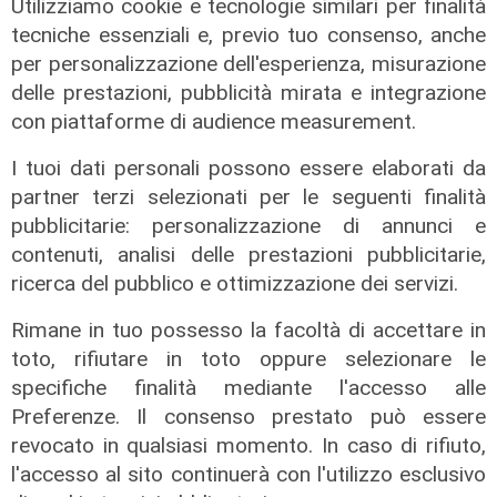
Utilizziamo cookie e tecnologie similari per finalità
Prevenzione
tecniche essenziali e, previo tuo consenso, anche
Il 12 agosto eclissi di sole,
per personalizzazione dell'esperienza, misurazione
l'appello: "Non guardatela senza
delle prestazioni, pubblicità mirata e integrazione
protezioni"
con piattaforme di audience measurement.
06/08/2026
di F.S.
I tuoi dati personali possono essere elaborati da
partner terzi selezionati per le seguenti finalità
pubblicitarie: personalizzazione di annunci e
contenuti, analisi delle prestazioni pubblicitarie,
ricerca del pubblico e ottimizzazione dei servizi.
Rimane in tuo possesso la facoltà di accettare in
toto, rifiutare in toto oppure selezionare le
specifiche finalità mediante l'accesso alle
Preferenze. Il consenso prestato può essere
revocato in qualsiasi momento. In caso di rifiuto,
l'accesso al sito continuerà con l'utilizzo esclusivo