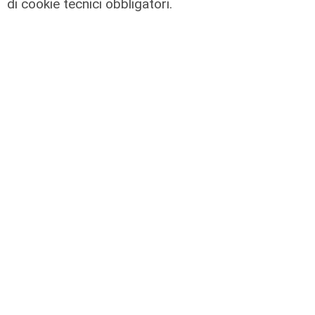
di cookie tecnici obbligatori.
I consigli dell'esperto
Creme solari e conservazione dei
farmaci in estate: cosa sapere
05/08/2026
di Filippo Serio