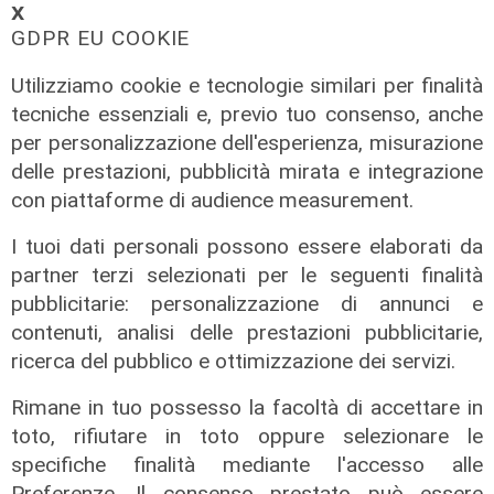
𝗫
GDPR EU COOKIE
Utilizziamo cookie e tecnologie similari per finalità
tecniche essenziali e, previo tuo consenso, anche
per personalizzazione dell'esperienza, misurazione
delle prestazioni, pubblicità mirata e integrazione
con piattaforme di audience measurement.
I tuoi dati personali possono essere elaborati da
partner terzi selezionati per le seguenti finalità
pubblicitarie: personalizzazione di annunci e
contenuti, analisi delle prestazioni pubblicitarie,
Calciomercato
ricerca del pubblico e ottimizzazione dei servizi.
Genoa, Masini verso il Frosinone.
Piccoli al Bologna puo' liberare la
Rimane in tuo possesso la facoltà di accettare in
pista Dallinga
toto, rifiutare in toto oppure selezionare le
specifiche finalità mediante l'accesso alle
07/08/2026
di Redazione Sport
Preferenze. Il consenso prestato può essere