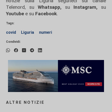
notizie sulla Liguria seguiteci sul canale
Telenord, su
Whatsapp,
su
Instagram
,
su
Youtube
e su
Facebook
.
Tags:
covid
Liguria
numeri
Condividi:
ALTRE NOTIZIE