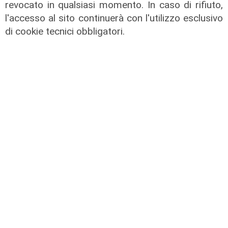
revocato in qualsiasi momento. In caso di rifiuto,
di r.c.
l'accesso al sito continuerà con l'utilizzo esclusivo
di cookie tecnici obbligatori.
Il miracolo
Incidente a Catanzaro, è fuori
pericolo la bimba ricoverata al
Gaslini: "Nessun danno neurologico