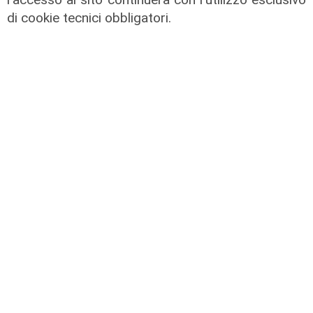
di cookie tecnici obbligatori.
Prevenzione
Il 12 agosto eclissi di sole,
l'appello: "Non guardatela senza
protezioni"
06/08/2026
di F.S.