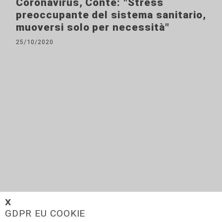
Coronavirus, Conte: "Stress
preoccupante del sistema sanitario,
muoversi solo per necessità"
25/10/2020
Coronavirus, Toti: "Nuove misure
𝗫
GDPR EU COOKIE
necessarie, ma alcune incongruenti