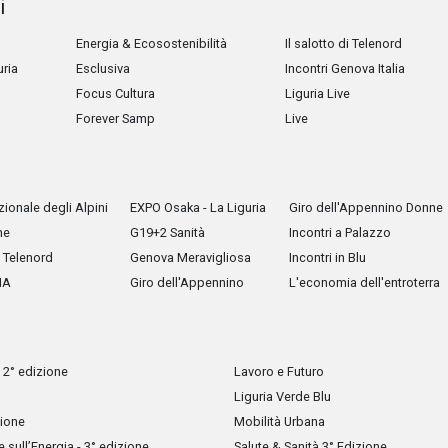
i
Energia & Ecosostenibilità
Il salotto di Telenord
uria
Esclusiva
Incontri Genova Italia
Focus Cultura
Liguria Live
Forever Samp
Live
ionale degli Alpini
EXPO Osaka - La Liguria
Giro dell'Appennino Donne
he
G19+2 Sanità
Incontri a Palazzo
Telenord
Genova Meravigliosa
Incontri in Blu
IA
Giro dell'Appennino
L'economia dell'entroterra
 2° edizione
Lavoro e Futuro
Liguria Verde Blu
zione
Mobilità Urbana
sull’Energia - 3° edizione
Salute & Sanità 3° Edizione