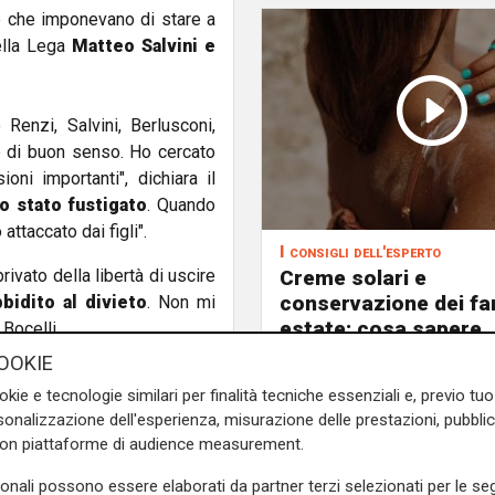
ve che imponevano di stare a
ella Lega
Matteo Salvini e
 Renzi, Salvini, Berlusconi,
e di buon senso. Ho cercato
i importanti", dichiara il
o stato fustigato
. Quando
ttaccato dai figli".
I consigli dell'esperto
Creme solari e
 privato della libertà di uscire
conservazione dei fa
idito al divieto
. Non mi
estate: cosa sapere
Bocelli.
OOKIE
e sulla Liguria seguiteci sul
okie e tecnologie similari per finalità tecniche essenziali e, previo t
e
e su
Facebook
.
onalizzazione dell'esperienza, misurazione delle prestazioni, pubblic
con piattaforme di audience measurement.
sonali possono essere elaborati da partner terzi selezionati per le seg