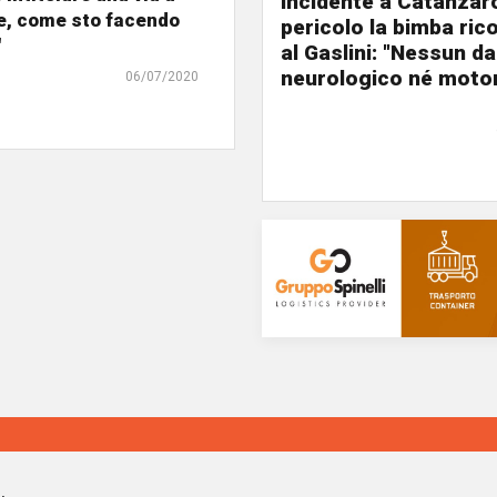
Incidente a Catanzaro
e, come sto facendo
pericolo la bimba ric
"
al Gaslini: "Nessun d
neurologico né motor
06/07/2020