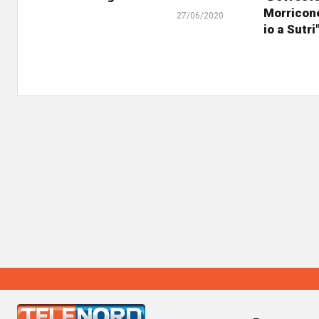
Morricon
27/06/2020
io a Sutri