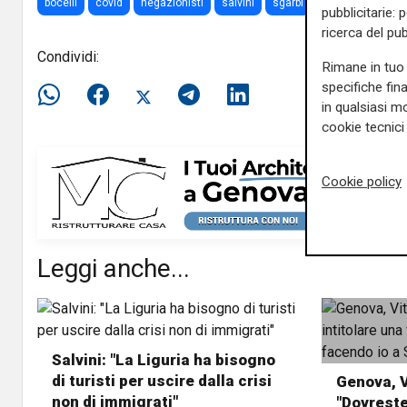
bocelli
covid
negazionisti
salvini
sgarbi
coronavirus
d
pubblicitarie: 
ricerca del pub
Condividi:
Rimane in tuo 
specifiche fin
in qualsiasi mo
cookie tecnici 
Cookie policy
Leggi anche...
Salvini: "La Liguria ha bisogno
di turisti per uscire dalla crisi
Genova, V
non di immigrati"
"Dovreste