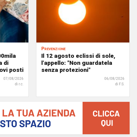
Prevenzione
00mila
Il 12 agosto eclissi di sole,
a di
l'appello: "Non guardatela
ovi posti
senza protezioni"
07/08/2026
06/08/2026
di r.c.
di F.S.