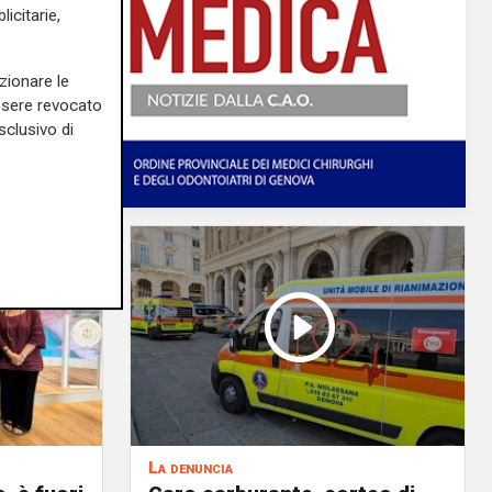
icitarie,
zionare le
essere revocato
sclusivo di
La denuncia