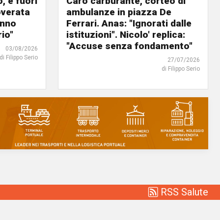
, è fuori
Caro carburante, corteo di
overata
ambulanze in piazza De
anno
Ferrari. Anas: "Ignorati dalle
io"
istituzioni". Nicolo' replica:
"Accuse senza fondamento"
03/08/2026
di Filippo Serio
27/07/2026
di Filippo Serio
RSS Salute