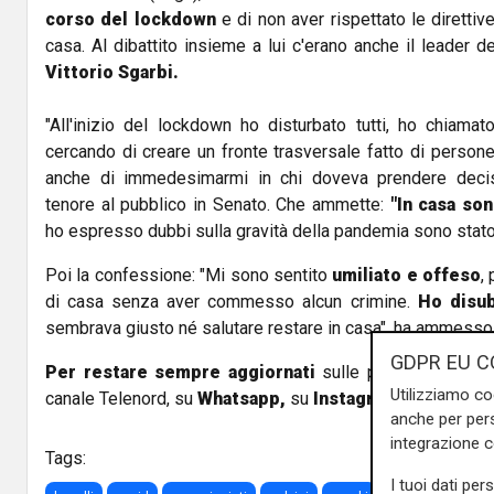
corso del lockdown
e di non aver rispettato le diretti
casa. Al dibattito insieme a lui c'erano anche il leader d
Vittorio Sgarbi.
"All'inizio del lockdown ho disturbato tutti, ho chiamato
cercando di creare un fronte trasversale fatto di person
anche di immedesimarmi in chi doveva prendere decision
tenore al pubblico in Senato. Che ammette:
"In casa son
ho espresso dubbi sulla gravità della pandemia sono stato a
Poi la confessione: "Mi sono sentito
umiliato e offeso
,
di casa senza aver commesso alcun crimine.
Ho disubb
sembrava giusto né salutare restare in casa", ha ammesso 
GDPR EU C
Per restare sempre aggiornati
sulle principali notizi
Utilizziamo co
canale Telenord, su
Whatsapp,
su
Instagram
,
su
Youtub
anche per pers
integrazione 
Tags:
I tuoi dati per