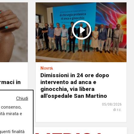
Novità
Dimissioni in 24 ore dopo
rmaci in
intervento ad anca e
ginocchia, via libera
all'ospedale San Martino
05/08/2026
Chiudi
di Filippo Serio
05/08/2026
uo consenso,
di r.c.
ità mirata e
uenti finalità