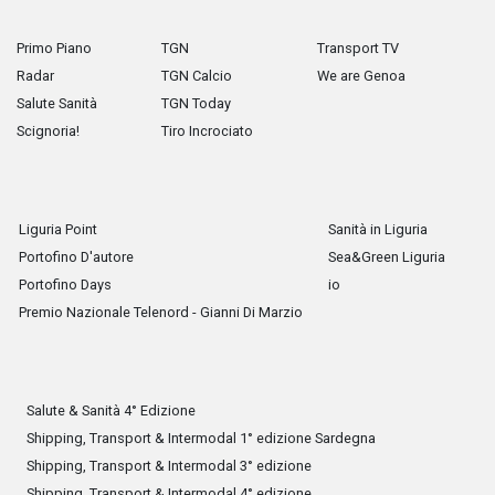
Primo Piano
TGN
Transport TV
Radar
TGN Calcio
We are Genoa
Salute Sanità
TGN Today
Scignoria!
Tiro Incrociato
Liguria Point
Sanità in Liguria
Portofino D'autore
Sea&Green Liguria
Portofino Days
io
Premio Nazionale Telenord - Gianni Di Marzio
Salute & Sanità 4° Edizione
Shipping, Transport & Intermodal 1° edizione Sardegna
Shipping, Transport & Intermodal 3° edizione
Shipping, Transport & Intermodal 4° edizione