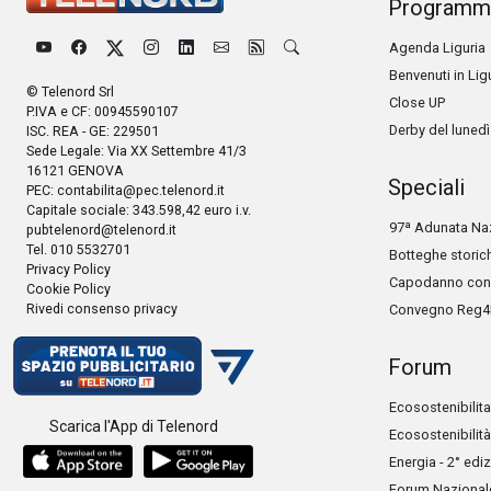
Programm
Agenda Liguria
Benvenuti in Lig
© Telenord Srl
Close UP
P.IVA e CF: 00945590107
Derby del lunedì
ISC. REA - GE: 229501
Sede Legale: Via XX Settembre 41/3
16121 GENOVA
Speciali
PEC:
contabilita@pec.telenord.it
Capitale sociale: 343.598,42 euro i.v.
97ª Adunata Naz
pubtelenord@telenord.it
Tel. 010 5532701
Botteghe storic
Privacy Policy
Capodanno con 
Cookie Policy
Rivedi consenso privacy
Convegno Reg4
Forum
Ecosostenibilita
Scarica l'App di Telenord
Ecosostenibilità
Energia - 2° edi
Forum Nazionale 