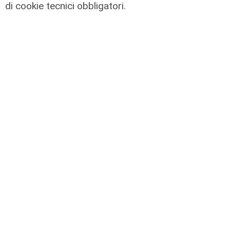
di cookie tecnici obbligatori.
I consigli dell'esperto
Creme solari e conservazione dei
farmaci in estate: cosa sapere
05/08/2026
di Filippo Serio