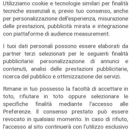
Utilizziamo cookie e tecnologie similari per finalità
tecniche essenziali e, previo tuo consenso, anche
per personalizzazione dell'esperienza, misurazione
delle prestazioni, pubblicità mirata e integrazione
con piattaforme di audience measurement.
Prevenzione
I tuoi dati personali possono essere elaborati da
Il 12 agosto eclissi di sole,
partner terzi selezionati per le seguenti finalità
l'appello: "Non guardatela senza
pubblicitarie: personalizzazione di annunci e
protezioni"
contenuti, analisi delle prestazioni pubblicitarie,
ricerca del pubblico e ottimizzazione dei servizi.
06/08/2026
di F.S.
Rimane in tuo possesso la facoltà di accettare in
toto, rifiutare in toto oppure selezionare le
specifiche finalità mediante l'accesso alle
Preferenze. Il consenso prestato può essere
revocato in qualsiasi momento. In caso di rifiuto,
l'accesso al sito continuerà con l'utilizzo esclusivo