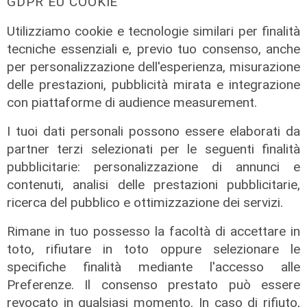
GDPR EU COOKIE
Utilizziamo cookie e tecnologie similari per finalità
tecniche essenziali e, previo tuo consenso, anche
per personalizzazione dell'esperienza, misurazione
delle prestazioni, pubblicità mirata e integrazione
con piattaforme di audience measurement.
I tuoi dati personali possono essere elaborati da
partner terzi selezionati per le seguenti finalità
pubblicitarie: personalizzazione di annunci e
contenuti, analisi delle prestazioni pubblicitarie,
ricerca del pubblico e ottimizzazione dei servizi.
Rimane in tuo possesso la facoltà di accettare in
toto, rifiutare in toto oppure selezionare le
Assegnazione
specifiche finalità mediante l'accesso alle
Tunnel subportuale, a Webuild il
Preferenze. Il consenso prestato può essere
maxi appalto da 803 milioni. Bucci:
revocato in qualsiasi momento. In caso di rifiuto,