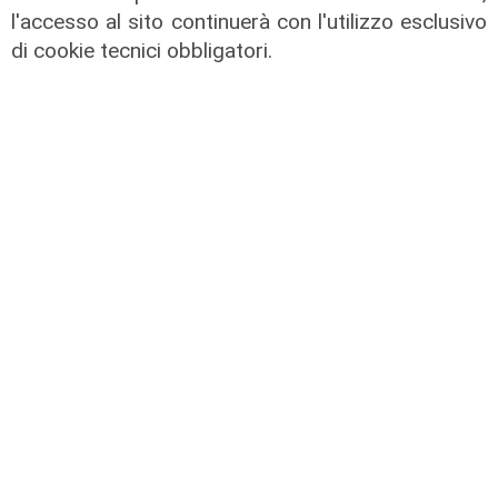
"Passo che Genova attendeva da
l'accesso al sito continuerà con l'utilizzo esclusivo
decenni"
di cookie tecnici obbligatori.
31/07/2026
di R.P.
Numeri
Filse chiude il 2025 in crescita: