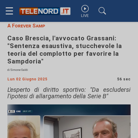
☰
LIVE
A Forever Samp
Caso Brescia, l'avvocato Grassani:
"Sentenza esaustiva, stucchevole la
teoria del complotto per favorire la
Sampdoria"
di Simone Galdi
Lun 02 Giugno 2025
56 sec
L'esperto di diritto sportivo: "Da escludersi
l'ipotesi di allargamento della Serie B"