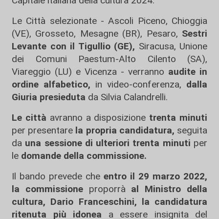
Capitale italiana della cultura 2024.
Le Città selezionate - Ascoli Piceno, Chioggia
(VE), Grosseto, Mesagne (BR), Pesaro,
Sestri
Levante con il Tigullio (GE),
Siracusa, Unione
dei Comuni Paestum-Alto Cilento (SA),
Viareggio (LU) e Vicenza - verranno
audite in
ordine alfabetico,
in video-conferenza,
dalla
Giuria presieduta
da Silvia Calandrelli.
Le città
avranno a disposizione
trenta minuti
per presentare
la propria candidatura,
seguita
da
una sessione di ulteriori trenta minuti
per
le
domande della commissione.
Il bando prevede che
entro il 29 marzo 2022,
la commissione
proporrà
al Ministro della
cultura, Dario Franceschini, la candidatura
ritenuta più idonea
a essere insignita del