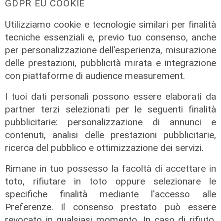
GDPR EU COOKIE
Utilizziamo cookie e tecnologie similari per finalità
tecniche essenziali e, previo tuo consenso, anche
per personalizzazione dell'esperienza, misurazione
delle prestazioni, pubblicità mirata e integrazione
con piattaforme di audience measurement.
I tuoi dati personali possono essere elaborati da
partner terzi selezionati per le seguenti finalità
pubblicitarie: personalizzazione di annunci e
Al Museo Galata
contenuti, analisi delle prestazioni pubblicitarie,
'Camalli 1946-2026: la nostra
ricerca del pubblico e ottimizzazione dei servizi.
storia': prorogata fino al 31 agosto
Rimane in tuo possesso la facoltà di accettare in
la mostra sugli 80 anni della CULMV
toto, rifiutare in toto oppure selezionare le
03/08/2026
specifiche finalità mediante l'accesso alle
di F.S.
Preferenze. Il consenso prestato può essere
revocato in qualsiasi momento. In caso di rifiuto,