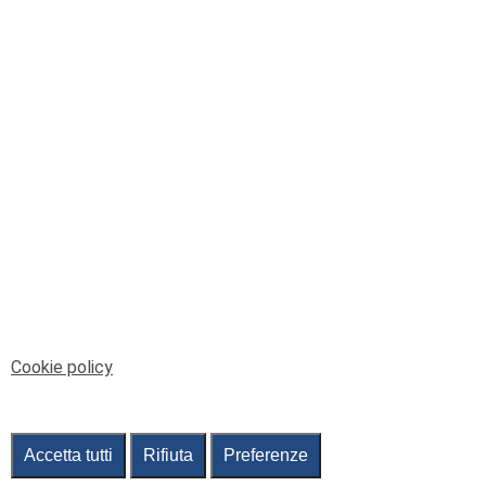
© Telenord Srl
P.IVA e CF: 00945590107 - ISC. REA - GE: 229501
Sede Legale: Via XX Settembre 41/3, 16121 GENOVA
PEC: contabilita@pec.telenord.it
Capitale sociale: 343.598,42 euro i.v.
Tutti i diritti riservati, vietata la copia anche parziale
dei contenuti
pubtelenord@telenord.it
Tel. 010 55 32 701
Informativa della privacy
|
Gestisci consenso
Cookie policy
Accetta tutti
Rifiuta
Preferenze