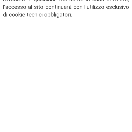
l'accesso al sito continuerà con l'utilizzo esclusivo
di cookie tecnici obbligatori.
Spettacolo di luce
In migliaia a Camogli per la Stella
Maris: spiaggia piena per la posa dei