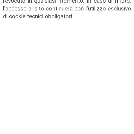
revocato in qualsiasi momento. In caso di rifiuto,
l'accesso al sito continuerà con l'utilizzo esclusivo
di cookie tecnici obbligatori.
solidarietà
Genova, 867 buoni spesa donati dal
Distretto Rotary 2032 alla comunità
ucraina
10/08/2022