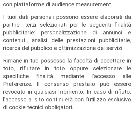
con piattaforme di audience measurement.
I tuoi dati personali possono essere elaborati da
partner terzi selezionati per le seguenti finalità
pubblicitarie: personalizzazione di annunci e
contenuti, analisi delle prestazioni pubblicitarie,
ricerca del pubblico e ottimizzazione dei servizi.
Rimane in tuo possesso la facoltà di accettare in
toto, rifiutare in toto oppure selezionare le
specifiche finalità mediante l'accesso alle
Preferenze. Il consenso prestato può essere
revocato in qualsiasi momento. In caso di rifiuto,
il master
l'accesso al sito continuerà con l'utilizzo esclusivo
Assiterminal e ForMare il primo
di cookie tecnici obbligatori.
Master per manager dei terminal
portuali in Italia
22/04/2026
di Redazione