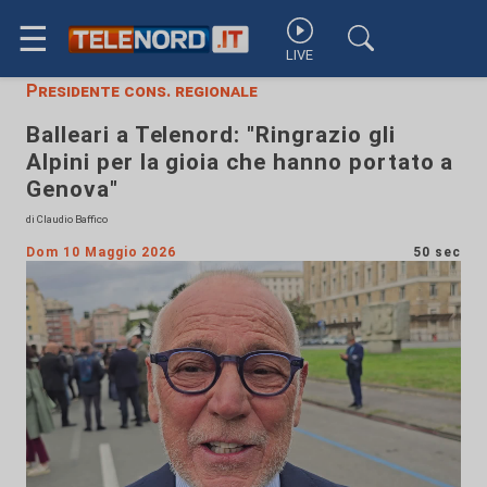
☰
LIVE
Presidente cons. regionale
Balleari a Telenord: "Ringrazio gli
Alpini per la gioia che hanno portato a
Genova"
di Claudio Baffico
Dom 10 Maggio 2026
50 sec