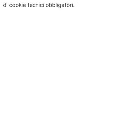
Caldo atroce, a Genova sarà bollino
di cookie tecnici obbligatori.
rosso fino a domenica. Ecco dove
trovare il fresco
07/08/2026
di F.S.
Programma
Genova si prepara all'autunno: oltre