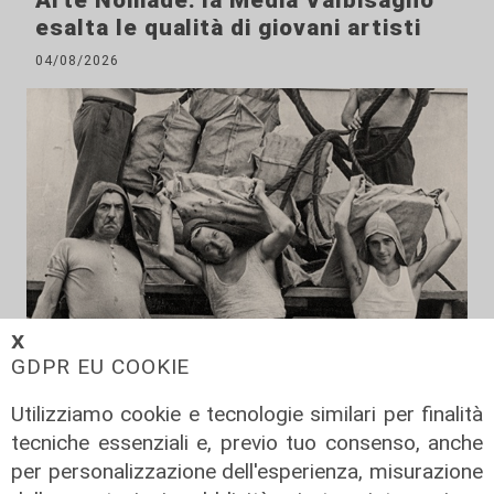
esalta le qualità di giovani artisti
04/08/2026
𝗫
GDPR EU COOKIE
Al Museo Galata
'Camalli 1946-2026: la nostra
Utilizziamo cookie e tecnologie similari per finalità
storia': prorogata fino al 31 agosto
tecniche essenziali e, previo tuo consenso, anche
la mostra sugli 80 anni della CULMV
per personalizzazione dell'esperienza, misurazione