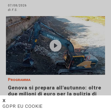
07/08/2026
di F.S.
Programma
Genova si prepara all'autunno: oltre
due milioni di euro per la pulizia di
rivi e torrenti
𝗫
GDPR EU COOKIE
07/08/2026