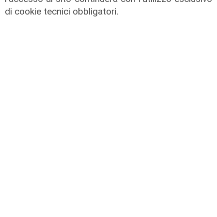
di cookie tecnici obbligatori.
Agitazione aziende in subappalto
Amt: la situazione secondo il
vicepresidente Anav
06/08/2026
Rinnovo
"Non siamo solo organizzatori di
eventi": i CIV di Genova chiedono