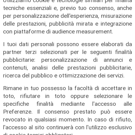
Utilizziamo cookie e tecnologie similari per finalità
tecniche essenziali e, previo tuo consenso, anche
per personalizzazione dell'esperienza, misurazione
delle prestazioni, pubblicità mirata e integrazione
con piattaforme di audience measurement.
Il derby
Mignanego: il 28 agosto la partita
I tuoi dati personali possono essere elaborati da
dell'estate, preti e suore contro
partner terzi selezionati per le seguenti finalità
sindaci e parlamentari
pubblicitarie: personalizzazione di annunci e
08/08/2026
contenuti, analisi delle prestazioni pubblicitarie,
di Redazione
ricerca del pubblico e ottimizzazione dei servizi.
Rimane in tuo possesso la facoltà di accettare in
toto, rifiutare in toto oppure selezionare le
specifiche finalità mediante l'accesso alle
Preferenze. Il consenso prestato può essere
revocato in qualsiasi momento. In caso di rifiuto,
l'accesso al sito continuerà con l'utilizzo esclusivo