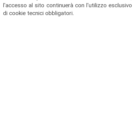
l'accesso al sito continuerà con l'utilizzo esclusivo
il master
di cookie tecnici obbligatori.
Assiterminal e ForMare il primo
Master per manager dei terminal
portuali in Italia
22/04/2026
di Redazione
il passaggio