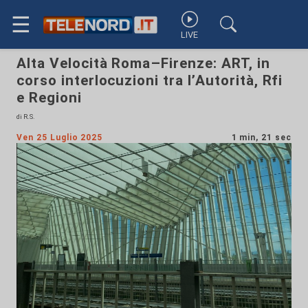
☰
LIVE
Alta Velocità Roma–Firenze: ART, in
corso interlocuzioni tra l’Autorità, Rfi
e Regioni
di R.S.
Ven 25 Luglio 2025
1 min, 21 sec