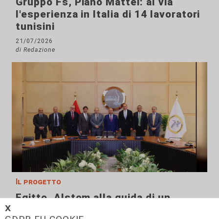
Gruppo Fs, Piano Mattei: al via
l'esperienza in Italia di 14 lavoratori
tunisini
21/07/2026
di Redazione
Il progetto
Egitto, Alstom alla guida di un
consorzio firma contratti da 690
𝗫