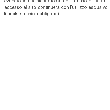
revocato in qualsiasi momento. In caso di rifiuto,
l'accesso al sito continuerà con l'utilizzo esclusivo
Estate torrida
di cookie tecnici obbligatori.
Caldo atroce, a Genova sarà bollino
rosso fino a domenica. Ecco dove
trovare il fresco
07/08/2026
di F.S.