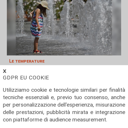
Le temperature
Genova, caldo torrido: bollino rosso
𝗫
anche lunedì
GDPR EU COOKIE
08/08/2026
Utilizziamo cookie e tecnologie similari per finalità
di c.b.
tecniche essenziali e, previo tuo consenso, anche
per personalizzazione dell'esperienza, misurazione
delle prestazioni, pubblicità mirata e integrazione
con piattaforme di audience measurement.