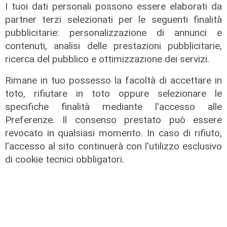
I tuoi dati personali possono essere elaborati da
partner terzi selezionati per le seguenti finalità
pubblicitarie: personalizzazione di annunci e
contenuti, analisi delle prestazioni pubblicitarie,
ricerca del pubblico e ottimizzazione dei servizi.
Rimane in tuo possesso la facoltà di accettare in
toto, rifiutare in toto oppure selezionare le
Il derby
specifiche finalità mediante l'accesso alle
Mignanego: il 28 agosto la partita
Preferenze. Il consenso prestato può essere
dell'estate, preti e suore contro
revocato in qualsiasi momento. In caso di rifiuto,
sindaci e parlamentari
l'accesso al sito continuerà con l'utilizzo esclusivo
08/08/2026
di cookie tecnici obbligatori.
di Redazione