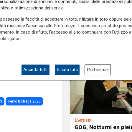
personalizzazione di annunci e contenuti, analisi delle prestazioni pubbl
 sul palcoscenico di questa
blico e ottimizzazione dei servizi.
possesso la facoltà di accettare in toto, rifiutare in toto oppure sele
ocation storiche dal sapore
alità mediante l'accesso alle Preferenze. Il consenso prestato può 
La Profondità del Buio", e il
mento. In caso di rifiuto, l'accesso al sito continuerà con l'utilizzo e
ncerto di fusion classica-
obbligatori.
 20 agosto: un "Musicycle" a
l pubblico che pedalerà su
e sulla Liguria seguiteci sul
Accetta tutti
Rifiuta tutti
Preferenze
e
e su
Facebook
.
23
cervo ti strega 2023
L'artista
GOG, Notturni en plein 