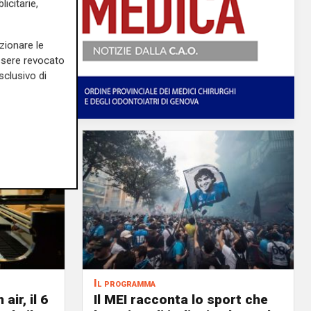
icitarie,
zionare le
essere revocato
sclusivo di
Il programma
air, il 6
Il MEI racconta lo sport che