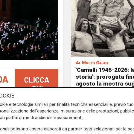
Al Museo Galata
'Camalli 1946-2026: l
storia': prorogata fin
agosto la mostra sug
anni della CULMV
OOKIE
okie e tecnologie similari per finalità tecniche essenziali e, previo t
della Riviera ligure. Questa
onalizzazione dell'esperienza, misurazione delle prestazioni, pubblic
lla medievale in provincia di
con piattaforme di audience measurement.
ternazionale di Musica da
zione di Cervo ti Strega
,
sonali possono essere elaborati da partner terzi selezionati per le seg