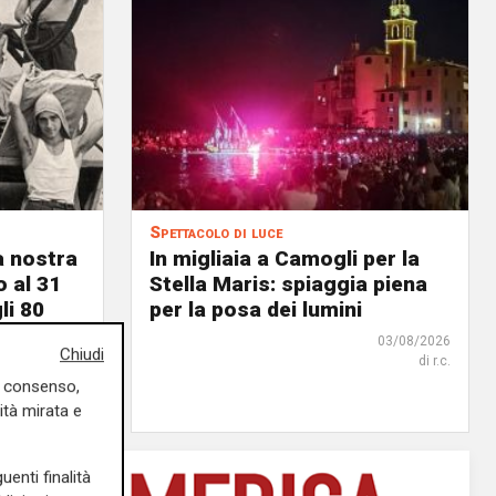
Spettacolo di luce
a nostra
In migliaia a Camogli per la
o al 31
Stella Maris: spiaggia piena
li 80
per la posa dei lumini
03/08/2026
Chiudi
di r.c.
03/08/2026
uo consenso,
di F.S.
ità mirata e
uenti finalità