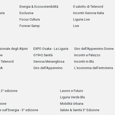
Energia & Ecosostenibilità
Il salotto di Telenord
uria
Esclusiva
Incontri Genova Italia
Focus Cultura
Liguria Live
Forever Samp
Live
ionale degli Alpini
EXPO Osaka - La Liguria
Giro dell'Appennino Donne
he
G19+2 Sanità
Incontri a Palazzo
Telenord
Genova Meravigliosa
Incontri in Blu
IA
Giro dell'Appennino
L'economia dell'entroterra
 2° edizione
Lavoro e Futuro
Liguria Verde Blu
zione
Mobilità Urbana
sull’Energia - 3° edizione
Salute & Sanità 3° Edizione