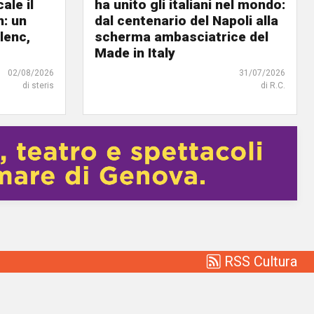
ale il
ha unito gli italiani nel mondo:
n: un
dal centenario del Napoli alla
lenc,
scherma ambasciatrice del
Made in Italy
02/08/2026
31/07/2026
di steris
di R.C.
RSS Cultura