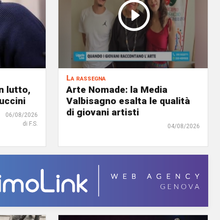
La rassegna
 lutto,
Arte Nomade: la Media
uccini
Valbisagno esalta le qualità
di giovani artisti
06/08/2026
di F.S.
04/08/2026