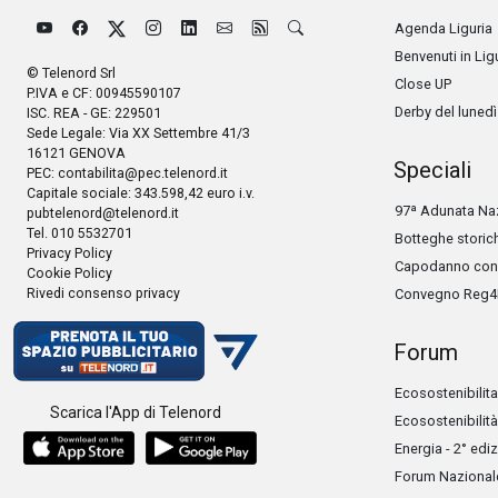
Agenda Liguria
Benvenuti in Lig
© Telenord Srl
Close UP
P.IVA e CF: 00945590107
Derby del lunedì
ISC. REA - GE: 229501
Sede Legale: Via XX Settembre 41/3
16121 GENOVA
Speciali
PEC:
contabilita@pec.telenord.it
Capitale sociale: 343.598,42 euro i.v.
97ª Adunata Naz
pubtelenord@telenord.it
Tel. 010 5532701
Botteghe storic
Privacy Policy
Capodanno con 
Cookie Policy
Rivedi consenso privacy
Convegno Reg4
Forum
Ecosostenibilita
Scarica l'App di Telenord
Ecosostenibilità
Energia - 2° edi
Forum Nazionale 