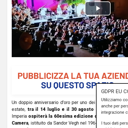
P
l
a
y
V
i
d
GDPR EU C
Utilizziamo co
Un doppio anniversario d'oro per uno dei borghi più belli 
e
anche per pers
estate,
tra il 14 luglio e il 30 agosto
Cervo
, cittade
integrazione 
o
Imperia
ospiterà la 60esima edizione del Festival In
Camera
, istituito da Sandor Vegh nel 1964, e la
10ma edi
I tuoi dati per