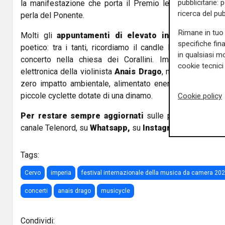
pubblicitarie: 
la manifestazione che porta il Premio letterario Strega
ricerca del pub
perla del Ponente.
Rimane in tuo 
Molti gli
appuntamenti di elevato interesse
, in l
specifiche fin
poetico: tra i tanti, ricordiamo il candle light concert "
in qualsiasi mo
concerto nella chiesa dei Corallini. Imperdibile il co
cookie tecnici 
elettronica della violinista
Anais Drago
, nella serata del
zero impatto ambientale, alimentato energeticamente da
piccole cyclette dotate di una dinamo.
Cookie policy
Per restare sempre aggiornati
sulle principali notizi
canale Telenord, su
Whatsapp,
su
Instagram
,
su
Youtub
Tags:
Cervo
imperia
festival internazionale della musica da camera 20
concerti
anais drago
musicycle
Condividi: