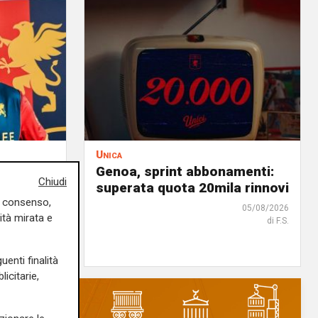
Unica
al
Genoa, sprint abbonamenti:
Chiudi
ry: out
superata quota 20mila rinnovi
uo consenso,
05/08/2026
ità mirata e
di F.S.
05/08/2026
di F.S.
uenti finalità
icitarie,