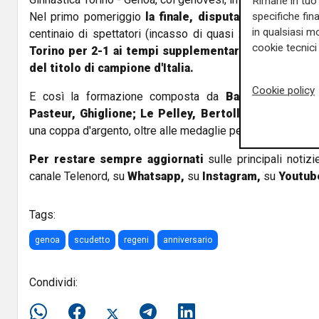
Rimane in tuo 
specifiche fin
Nel primo pomeriggio
la finale, disputata al Velodr
in qualsiasi mo
centinaio di spettatori (incasso di quasi 200 lire):
il Ge
cookie tecnici 
Torino per 2-1 ai tempi supplementari e divenne la 
del titolo di campione d'Italia.
Cookie policy
E così la formazione composta da
Baird; De Gallea
Pasteur, Ghiglione; Le Pelley, Bertollo, Dapples, B
una coppa d'argento, oltre alle medaglie per i singoli atleti 
Per restare sempre aggiornati
sulle principali notizi
canale Telenord, su
Whatsapp,
su
Instagram
,
su
Youtub
Tags:
genoa
scudetto
regeni
anniversario
Condividi: