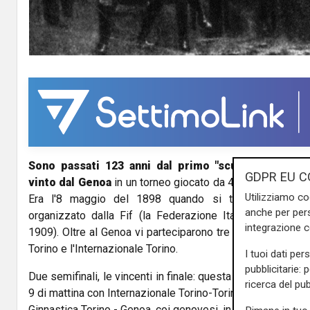
Sono passati 123 anni dal primo "scudetto" della s
GDPR EU C
vinto dal Genoa
in un torneo giocato da 4 squadre e dispu
Utilizziamo co
Era l'8 maggio del 1898 quando si tenne la prima 
anche per pers
organizzato dalla Fif (la Federazione Italiana Football
integrazione 
1909). Oltre al Genoa vi parteciparono tre squadre di Torin
Torino e l'Internazionale Torino.
I tuoi dati per
pubblicitarie: 
Due semifinali, le vincenti in finale: questa la formula, con
ricerca del pub
9 di mattina con Internazionale Torino-Torinese (risultato fi
Ginnastica Torino - Genoa, coi genovesi, in maglia bianca, 