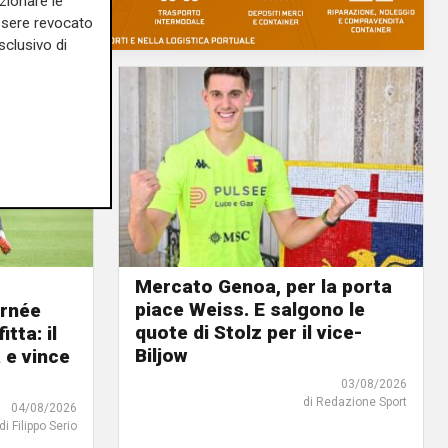
zionare le
essere revocato
sclusivo di
Mercato Genoa, per la porta
piace Weiss. E salgono le
urnée
quote di Stolz per il vice-
tta: il
Biljow
e vince
03/08/2026
di Redazione Sport
04/08/2026
di Filippo Serio