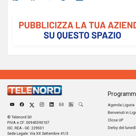
Programm
Agenda Liguria
Benvenuti in Lig
© Telenord Srl
Close UP
P.IVA e CF: 00945590107
Derby del lunedì
ISC. REA - GE: 229501
Sede Legale: Via XX Settembre 41/3