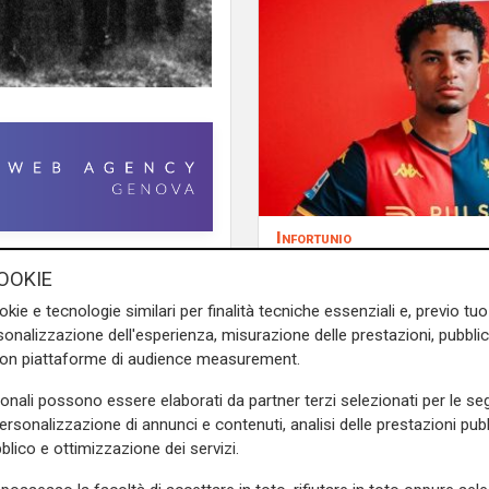
Infortunio
toria del calcio italiano
Tegola Genoa, botta 
OOKIE
ginocchio per Meicht
tato tutto in un solo giorno.
okie e tecnologie similari per finalità tecniche essenziali e, previo t
fino a fine agosto
edizione del campionato,
onalizzazione dell'esperienza, misurazione delle prestazioni, pubblic
, che divenne Figc solo nel
con piattaforme di audience measurement.
o: la Torinese, la Ginnastica
sonali possono essere elaborati da partner terzi selezionati per le seg
personalizzazione di annunci e contenuti, analisi delle prestazioni pubbl
 il programma che si aprì alle
blico e ottimizzazione dei servizi.
nale 2-1), a cui seguì alle 11
che vinsero per 2-0.