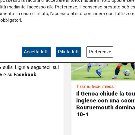
possesso la facoltà di accettare in toto, rifiutare in toto oppure sele
alità mediante l'accesso alle Preferenze. Il consenso prestato può 
omo Umberto I
davanti a un
mento. In caso di rifiuto, l'accesso al sito continuerà con l'utilizzo e
noa battè l'Internazionale
obbligatori.
prima squadra a fregiarsi
ni, Spensley; Ghigliotti,
occiardo, Leaver
ricevette
Accetta tutti
Rifiuta tutti
Preferenze
freschi di "tricolore".
e sulla Liguria seguiteci sul
e
e su
Facebook
.
Test in Inghilterra
Il Genoa chiude la to
inglese con una sconfi
Bournemouth domina 
10-1